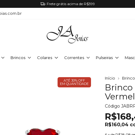
Frete grátis acima de R$399
oias.com.br
Brincos
Colares
Correntes
Pulseiras
Masc
Início
Brinc
ATÉ 30% OFF
EM QUANTIDADE
Brinco
Vermel
Código
JABR
R$168
R$160,04
c
6
x de
R$28,08
s