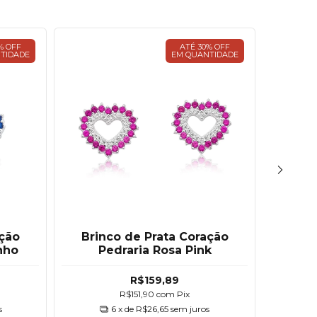
% OFF
ATÉ 30% OFF
TIDADE
EM QUANTIDADE
ação
Brinco de Prata Coração
Brin
nho
Pedraria Rosa Pink
R$159,89
R$151,90
com
Pix
s
6
x de
R$26,65
sem juros