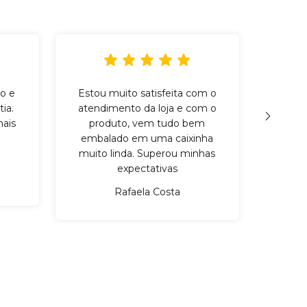
o e
Estou muito satisfeita com o
Incr
ia.
atendimento da loja e com o
qu
ais
produto, vem tudo bem
cuid
embalado em uma caixinha
mater
muito linda. Superou minhas
expectativas
Rafaela Costa