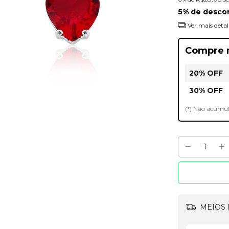
5% de desco
Ver mais detal
Compre 
20% OFF
30% OFF
(*) Não acumu
MEIOS 