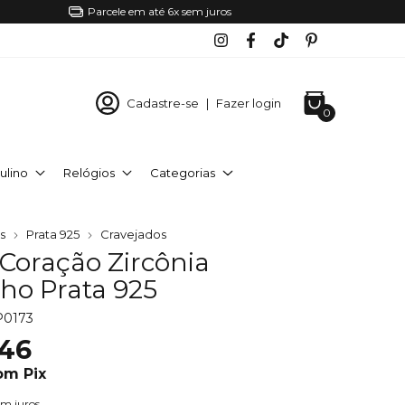
Parcele em até 6x sem juros
Cadastre-se
|
Fazer login
0
ulino
Relógios
Categorias
os
Prata 925
Cravejados
 Coração Zircônia
ho Prata 925
P0173
,46
om
Pix
em juros