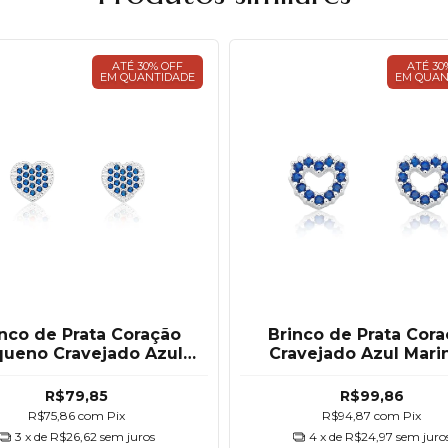
ATÉ 30% OFF
ATÉ 30
EM QUANTIDADE
EM QUAN
nco de Prata Coração
Brinco de Prata Cor
ueno Cravejado Azul
Cravejado Azul Mari
Marinho
R$79,85
R$99,86
R$75,86
com
Pix
R$94,87
com
Pix
3
x de
R$26,62
sem juros
4
x de
R$24,97
sem juro