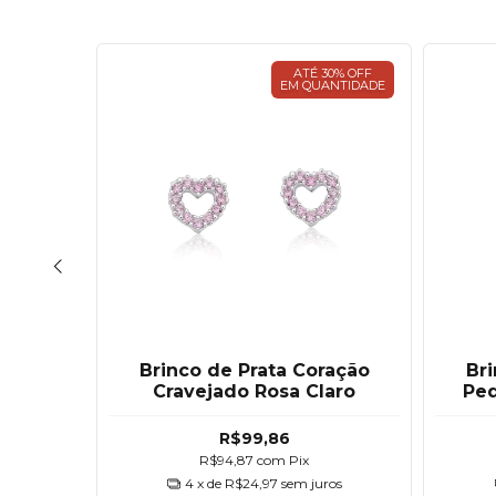
30% OFF
ATÉ 30% OFF
ANTIDADE
EM QUANTIDADE
ração
Brinco de Prata Coração
Bri
olorido
Cravejado Rosa Claro
Peq
R$99,86
R$94,87
com
Pix
ros
4
x de
R$24,97
sem juros