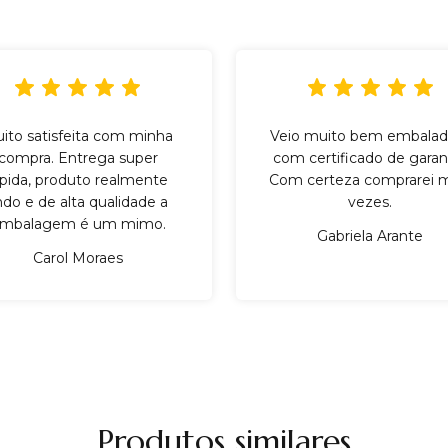
ito satisfeita com minha
Veio muito bem embalad
compra. Entrega super
com certificado de garant
ápida, produto realmente
Com certeza comprarei m
indo e de alta qualidade a
vezes.
mbalagem é um mimo.
Gabriela Arante
Carol Moraes
Produtos similares