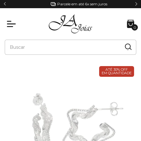
Parcele em até 6x sem juros
0
ATÉ 30% OFF
EM QUANTIDADE