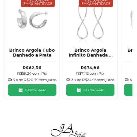
ATÉ 30% OFF
ATÉ 30% OFF
EM QUANTIDADE
EM QUANTIDADE
Brinco Argola Tubo
Brinco Argola
Bri
Banhado a Prata
Infinito Banhada a
P
Prata
Cora
R$62,36
R$74,86
R$59,24
com
Pix
R$71,12
com
Pix
R
3
x de
R$20,79
sem juros
3
x de
R$24,95
sem juros
4
x 
COMPRAR
COMPRAR