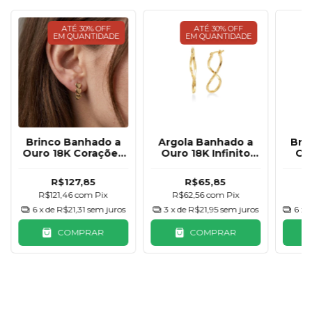
ATÉ 30% OFF
ATÉ 30% OFF
EM QUANTIDADE
EM QUANTIDADE
Brinco Banhado a
Argola Banhado a
Bri
Ouro 18K Corações
Ouro 18K Infinito
Ou
Click
Pequena Fio
Orn
Quadrado
R$127,85
R$65,85
R$121,46
com
Pix
R$62,56
com
Pix
R
6
x de
R$21,31
sem juros
3
x de
R$21,95
sem juros
6
x 
COMPRAR
COMPRAR