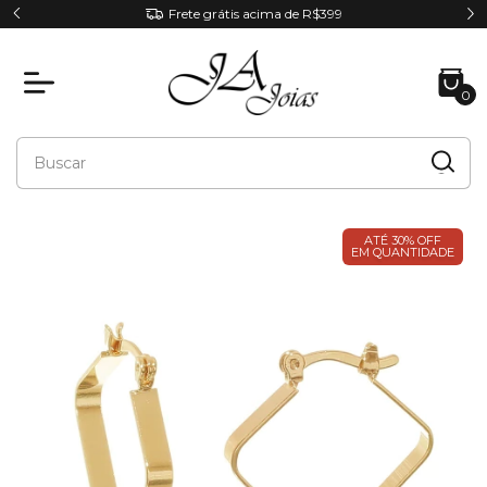
RA
Frete grátis acima de R$399
0
ATÉ 30% OFF
EM QUANTIDADE