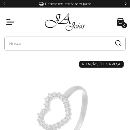
5% de desconto | Cupom: PRIMEIRACOMPRA
0
ATENÇÃO, ÚLTIMA PEÇA!