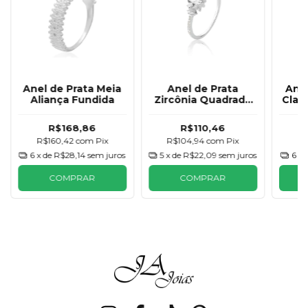
Anel de Prata Meia
Anel de Prata
Anel
Aliança Fundida
Zircônia Quadrada
Clar
Cravejado
R$168,86
R$110,46
R$160,42
com
Pix
R$104,94
com
Pix
R$
6
x de
R$28,14
sem juros
5
x de
R$22,09
sem juros
6
x 
COMPRAR
COMPRAR