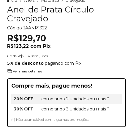
Início
Anéis
Prata 925
Cravejado
Anel de Prata Círculo
Cravejado
Código
JAANP1322
R$129,70
R$123,22
com
Pix
6
x de
R$21,62
sem juros
5% de desconto
pagando com Pix
Ver mais detalhes
Compre mais, pague menos!
20% OFF
comprando 2 unidades ou mais *
30% OFF
comprando 3 unidades ou mais *
(*) Não acumulável com algumas promoções