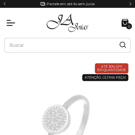
Parcele em até 6x sem juros
0
ATÉ 30% OFF
EM QUANTIDADE
ATENÇÃO, ÚLTIMA PEÇA!