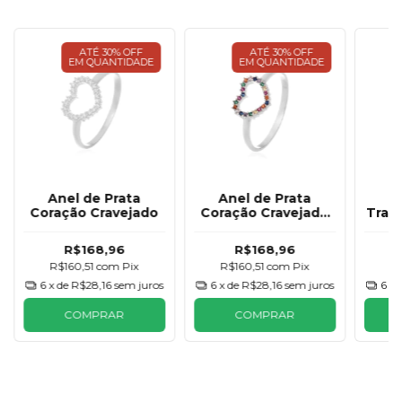
ATÉ 30% OFF
ATÉ 30% OFF
EM QUANTIDADE
EM QUANTIDADE
Anel de Prata
Anel de Prata
A
Coração Cravejado
Coração Cravejado
Tradi
Colorido
R$168,96
R$168,96
R$160,51
com
Pix
R$160,51
com
Pix
R$
6
x de
R$28,16
sem juros
6
x de
R$28,16
sem juros
6
x 
COMPRAR
COMPRAR