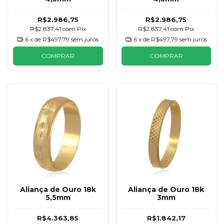
R$2.986,75
R$2.986,75
R$2.837,41
com
Pix
R$2.837,41
com
Pix
6
x de
R$497,79
sem juros
6
x de
R$497,79
sem juros
COMPRAR
COMPRAR
Aliança de Ouro 18k
Aliança de Ouro 18k
5,5mm
3mm
R$4.363,85
R$1.842,17