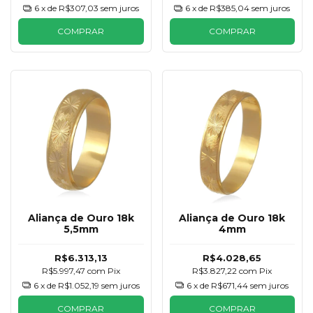
6
x de
R$307,03
sem juros
6
x de
R$385,04
sem juros
COMPRAR
COMPRAR
Aliança de Ouro 18k
Aliança de Ouro 18k
5,5mm
4mm
R$6.313,13
R$4.028,65
R$5.997,47
com
Pix
R$3.827,22
com
Pix
6
x de
R$1.052,19
sem juros
6
x de
R$671,44
sem juros
COMPRAR
COMPRAR