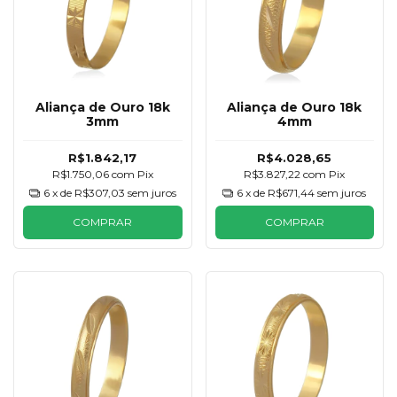
Aliança de Ouro 18k
Aliança de Ouro 18k
3mm
4mm
R$1.842,17
R$4.028,65
R$1.750,06
com
Pix
R$3.827,22
com
Pix
6
x de
R$307,03
sem juros
6
x de
R$671,44
sem juros
COMPRAR
COMPRAR