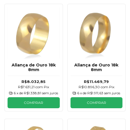
Aliança de Ouro 18k
Aliança de Ouro 18k
8mm
8mm
R$8.032,85
R$11.469,79
R$7.631,21
com
Pix
R$10.896,30
com
Pix
6
x de
R$1.338,81
sem juros
6
x de
R$1.911,63
sem juros
COMPRAR
COMPRAR