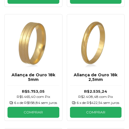
Aliança de Ouro 18k
Aliança de Ouro 18k
5mm
2,5mm
R$5.753,05
R$2.535,24
R$5.465,40
com
Pix
R$2.408,48
com
Pix
6
x de
R$958,84
sem juros
6
x de
R$422,54
sem juros
COMPRAR
COMPRAR