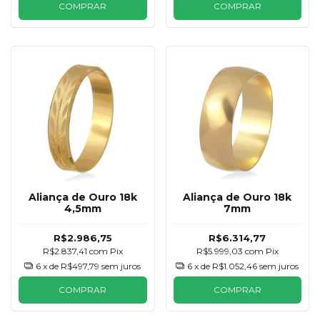
COMPRAR
COMPRAR
Aliança de Ouro 18k
Aliança de Ouro 18k
4,5mm
7mm
R$2.986,75
R$6.314,77
R$2.837,41
com
Pix
R$5.999,03
com
Pix
6
x de
R$497,79
sem juros
6
x de
R$1.052,46
sem juros
COMPRAR
COMPRAR