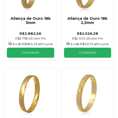
Aliança de Ouro 18k
Aliança de Ouro 18k
3mm
2,5mm
R$2.882,56
R$2.526,58
R$2.738,43
com
Pix
R$2.400,25
com
Pix
6
x de
R$480,43
sem juros
6
x de
R$421,10
sem juros
COMPRAR
COMPRAR