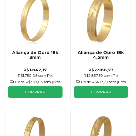
Aliança de Ouro 18k
Aliança de Ouro 18k
3mm
4,5mm
R$1.842,17
R$2.986,73
R$1.750,06
com
Pix
R$2.837,39
com
Pix
6
x de
R$307,03
sem juros
6
x de
R$497,79
sem juros
COMPRAR
COMPRAR