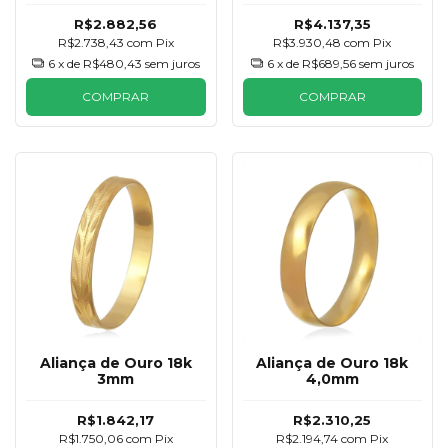
R$2.882,56
R$4.137,35
R$2.738,43
com
Pix
R$3.930,48
com
Pix
6
x de
R$480,43
sem juros
6
x de
R$689,56
sem juros
COMPRAR
COMPRAR
Aliança de Ouro 18k
Aliança de Ouro 18k
3mm
4,0mm
R$1.842,17
R$2.310,25
R$1.750,06
com
Pix
R$2.194,74
com
Pix