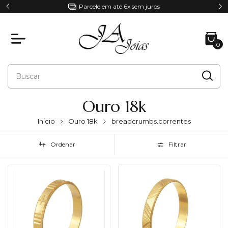
Parcele em até 6x sem juros
0
Ouro 18k
Início
Ouro 18k
breadcrumbs.correntes
Ordenar
Filtrar