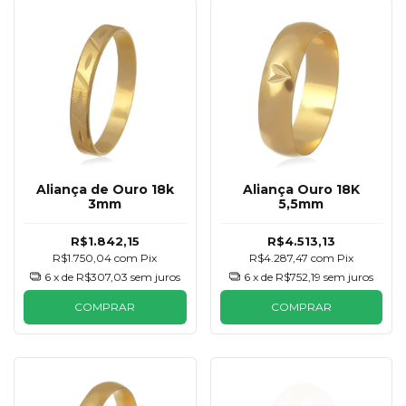
Aliança de Ouro 18k
Aliança Ouro 18K
3mm
5,5mm
R$1.842,15
R$4.513,13
R$1.750,04
com
Pix
R$4.287,47
com
Pix
6
x de
R$307,03
sem juros
6
x de
R$752,19
sem juros
COMPRAR
COMPRAR