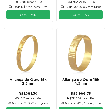
R$4.145,66
com
Pix
R$1.750,06
com
Pix
6
x de
R$727,31
sem juros
6
x de
R$307,03
sem juros
COMPRAR
COMPRAR
Aliança de Ouro 18k
Aliança de Ouro 18k
2,5mm
4,5mm
R$1.381,30
R$2.986,75
R$1.312,24
com
Pix
R$2.837,41
com
Pix
6
x de
R$230,22
sem juros
6
x de
R$497,79
sem juros