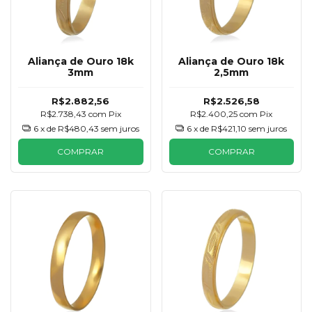
Aliança de Ouro 18k
Aliança de Ouro 18k
3mm
2,5mm
R$2.882,56
R$2.526,58
R$2.738,43
com
Pix
R$2.400,25
com
Pix
6
x de
R$480,43
sem juros
6
x de
R$421,10
sem juros
COMPRAR
COMPRAR