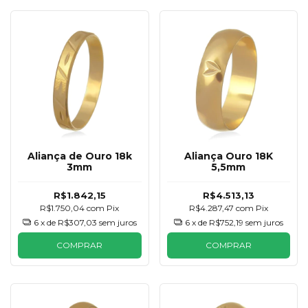
Aliança de Ouro 18k
Aliança Ouro 18K
3mm
5,5mm
R$1.842,15
R$4.513,13
R$1.750,04
com
Pix
R$4.287,47
com
Pix
6
x de
R$307,03
sem juros
6
x de
R$752,19
sem juros
COMPRAR
COMPRAR