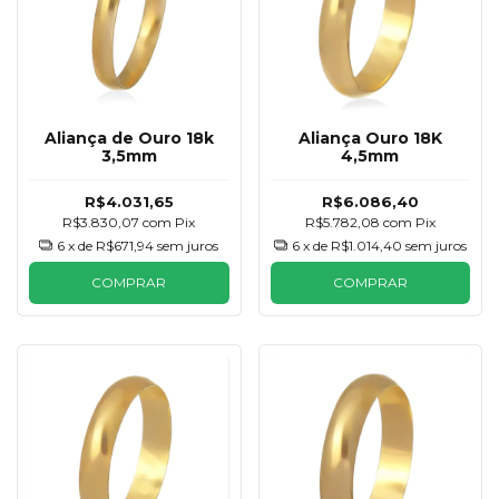
Aliança de Ouro 18k
Aliança Ouro 18K
3,5mm
4,5mm
R$4.031,65
R$6.086,40
R$3.830,07
com
Pix
R$5.782,08
com
Pix
6
x de
R$671,94
sem juros
6
x de
R$1.014,40
sem juros
COMPRAR
COMPRAR