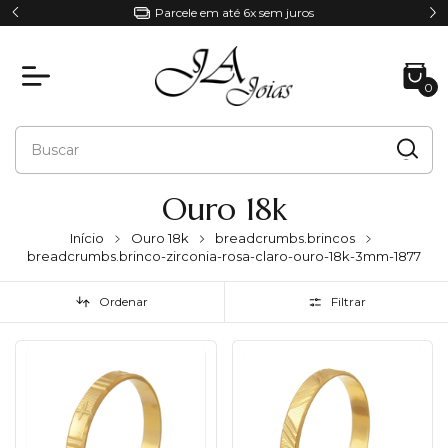
Parcele em até 6x sem juros
0
Ouro 18k
Início
Ouro 18k
breadcrumbs.brincos
breadcrumbs.brinco-zirconia-rosa-claro-ouro-18k-3mm-1877
Ordenar
Filtrar