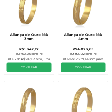
Aliança de Ouro 18k
Aliança de Ouro 18k
3mm
4mm
R$1.842,17
R$4.028,65
R$1.750,06
com
Pix
R$3.827,22
com
Pix
6
x de
R$307,03
sem juros
6
x de
R$671,44
sem juros
COMPRAR
COMPRAR