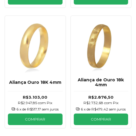
Aliança de Ouro 18k
Aliança Ouro 18K 4mm
4mm
R$3.103,00
R$2.876,50
R$2.947,85
com
Pix
R$2.732,68
com
Pix
6
x de
R$517,17
sem juros
6
x de
R$479,42
sem juros
COMPRAR
COMPRAR