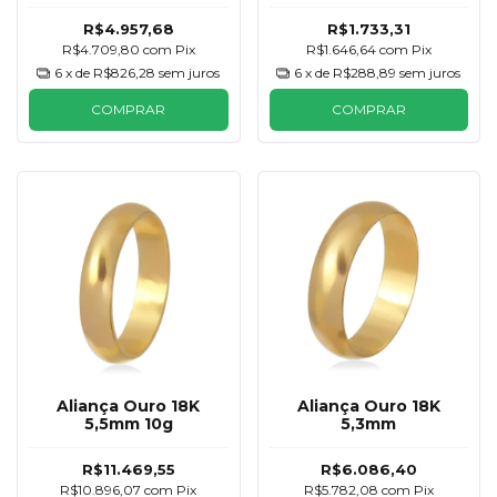
R$4.957,68
R$1.733,31
R$4.709,80
com
Pix
R$1.646,64
com
Pix
6
x de
R$826,28
sem juros
6
x de
R$288,89
sem juros
COMPRAR
COMPRAR
Aliança Ouro 18K
Aliança Ouro 18K
5,5mm 10g
5,3mm
R$11.469,55
R$6.086,40
R$10.896,07
com
Pix
R$5.782,08
com
Pix