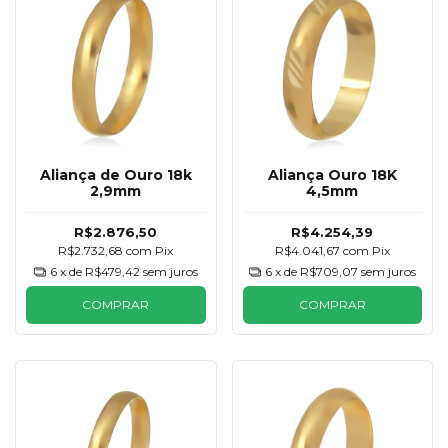
Aliança de Ouro 18k
Aliança Ouro 18K
2,9mm
4,5mm
R$2.876,50
R$4.254,39
R$2.732,68
com
Pix
R$4.041,67
com
Pix
6
x de
R$479,42
sem juros
6
x de
R$709,07
sem juros
COMPRAR
COMPRAR