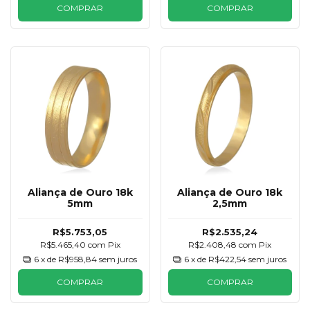
COMPRAR
COMPRAR
Aliança de Ouro 18k
Aliança de Ouro 18k
5mm
2,5mm
R$5.753,05
R$2.535,24
R$5.465,40
com
Pix
R$2.408,48
com
Pix
6
x de
R$958,84
sem juros
6
x de
R$422,54
sem juros
COMPRAR
COMPRAR