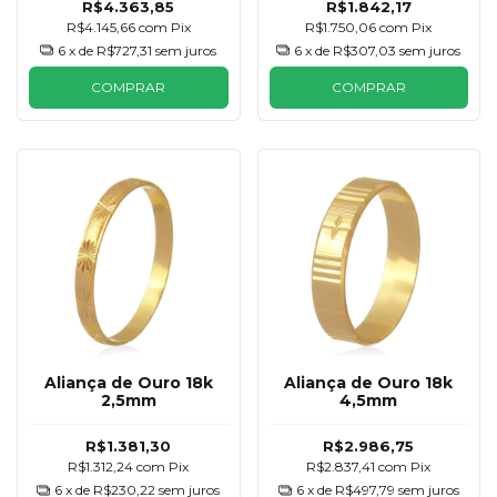
R$4.363,85
R$1.842,17
R$4.145,66
com
Pix
R$1.750,06
com
Pix
6
x de
R$727,31
sem juros
6
x de
R$307,03
sem juros
COMPRAR
COMPRAR
Aliança de Ouro 18k
Aliança de Ouro 18k
2,5mm
4,5mm
R$1.381,30
R$2.986,75
R$1.312,24
com
Pix
R$2.837,41
com
Pix
6
x de
R$230,22
sem juros
6
x de
R$497,79
sem juros