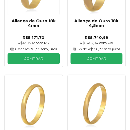
Aliança de Ouro 18k
Aliança de Ouro 18k
4mm
4,5mm
R$5.171,70
R$5.740,99
R$4.913,12
com
Pix
R$5.453,94
com
Pix
6
x de
R$861,95
sem juros
6
x de
R$956,83
sem juros
COMPRAR
COMPRAR