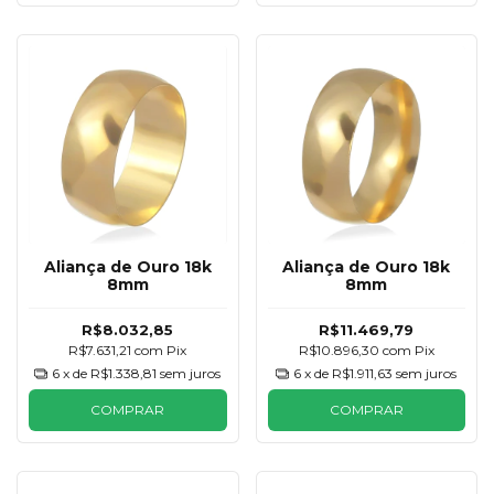
Aliança de Ouro 18k
Aliança de Ouro 18k
8mm
8mm
R$8.032,85
R$11.469,79
R$7.631,21
com
Pix
R$10.896,30
com
Pix
6
x de
R$1.338,81
sem juros
6
x de
R$1.911,63
sem juros
COMPRAR
COMPRAR