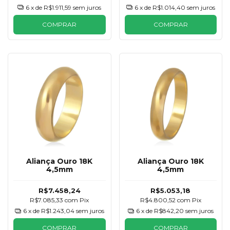
6
x de
R$1.911,59
sem juros
6
x de
R$1.014,40
sem juros
COMPRAR
COMPRAR
Aliança Ouro 18K
Aliança Ouro 18K
4,5mm
4,5mm
R$7.458,24
R$5.053,18
R$7.085,33
com
Pix
R$4.800,52
com
Pix
6
x de
R$1.243,04
sem juros
6
x de
R$842,20
sem juros
COMPRAR
COMPRAR