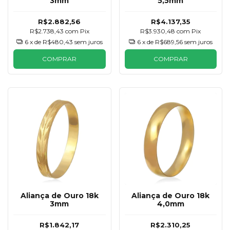
3mm
5,5mm
R$2.882,56
R$4.137,35
R$2.738,43
com
Pix
R$3.930,48
com
Pix
6
x de
R$480,43
sem juros
6
x de
R$689,56
sem juros
COMPRAR
COMPRAR
Aliança de Ouro 18k
Aliança de Ouro 18k
3mm
4,0mm
R$1.842,17
R$2.310,25