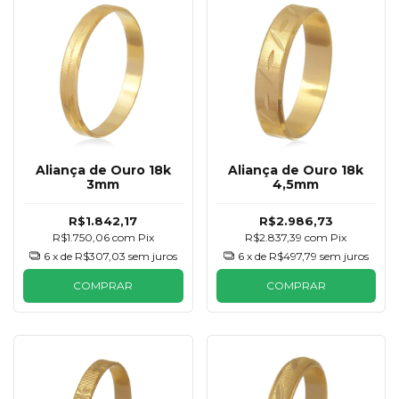
Aliança de Ouro 18k
Aliança de Ouro 18k
3mm
4,5mm
R$1.842,17
R$2.986,73
R$1.750,06
com
Pix
R$2.837,39
com
Pix
6
x de
R$307,03
sem juros
6
x de
R$497,79
sem juros
COMPRAR
COMPRAR