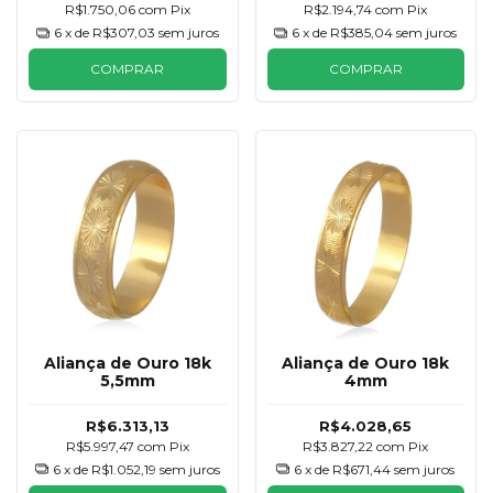
R$1.750,06
com
Pix
R$2.194,74
com
Pix
6
x de
R$307,03
sem juros
6
x de
R$385,04
sem juros
COMPRAR
COMPRAR
Aliança de Ouro 18k
Aliança de Ouro 18k
5,5mm
4mm
R$6.313,13
R$4.028,65
R$5.997,47
com
Pix
R$3.827,22
com
Pix
6
x de
R$1.052,19
sem juros
6
x de
R$671,44
sem juros