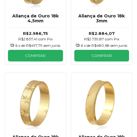
Aliança de Ouro 18k
Aliança de Ouro 18k
4,5mm
3mm
R$2.986,75
R$2.884,07
R$2.837,41
com
Pix
R$2.739,87
com
Pix
6
x de
R$497,79
sem juros
6
x de
R$480,68
sem juros
COMPRAR
COMPRAR