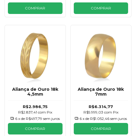
COMPRAR
COMPRAR
Aliança de Ouro 18k
Aliança de Ouro 18k
4,5mm
7mm
R$2.986,75
R$6.314,77
R$2.837,41
com
Pix
R$5.999,03
com
Pix
6
x de
R$497,79
sem juros
6
x de
R$1.052,46
sem juros
COMPRAR
COMPRAR