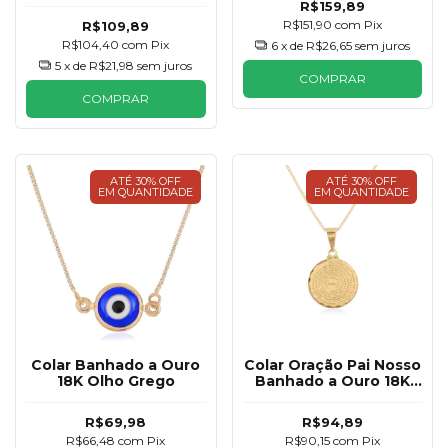
R$159,89
R$151,90
com
Pix
R$109,89
R$104,40
com
Pix
6
x de
R$26,65
sem juros
5
x de
R$21,98
sem juros
COMPRAR
COMPRAR
ATÉ 30% OFF
ATÉ 30% OFF
EM QUANTIDADE
EM QUANTIDADE
Colar Banhado a Ouro
Colar Oração Pai Nosso
18K Olho Grego
Banhado a Ouro 18K
15mm
R$69,98
R$94,89
R$66,48
com
Pix
R$90,15
com
Pix