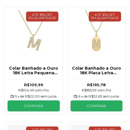
ATÉ 30% OFF
ATÉ 30% OFF
EM QUANTIDADE
EM QUANTIDADE
Colar Banhado a Ouro
Colar Banhado a Ouro
18K Letra Pequena
18K Placa Letra
Cravejada
Cravejada
R$109,99
R$195,78
R$104,49
com
Pix
R$185,99
com
Pix
5
x de
R$22,00
sem juros
6
x de
R$32,63
sem juros
COMPRAR
COMPRAR
ATÉ 30% OFF
ATÉ 30% OFF