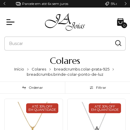
5% de desconto | Cupom: PRIMEIRACOMPRA
0
Colares
Início
Colares
breadcrumbs.colar-prata-925
breadcrumbs.brinde-colar-ponto-de-luz
Ordenar
Filtrar
ATÉ 30% OFF
ATÉ 30% OFF
EM QUANTIDADE
EM QUANTIDADE