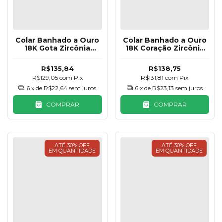
Colar Banhado a Ouro
Colar Banhado a Ouro
18K Gota Zircônia
18K Coração Zircônia
Clássica
Amarelo Citrino
R$135,84
R$138,75
R$129,05
com
Pix
R$131,81
com
Pix
6
x de
R$22,64
sem juros
6
x de
R$23,13
sem juros
COMPRAR
COMPRAR
ATÉ 30% OFF
ATÉ 30% OFF
EM QUANTIDADE
EM QUANTIDADE