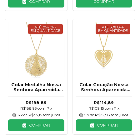
COMPRAR
COMPRAR
ATÉ 30% OFF
ATÉ 30% OFF
EM QUANTIDADE
EM QUANTIDADE
Colar Medalha Nossa
Colar Coração Nossa
Senhora Aparecida
Senhora Aparecida
Rendada Banhada a
Banhado a Ouro 18K
Ouro 18K
R$198,89
R$114,89
R$188,95
com
Pix
R$109,15
com
Pix
6
x de
R$33,15
sem juros
5
x de
R$22,98
sem juros
COMPRAR
COMPRAR