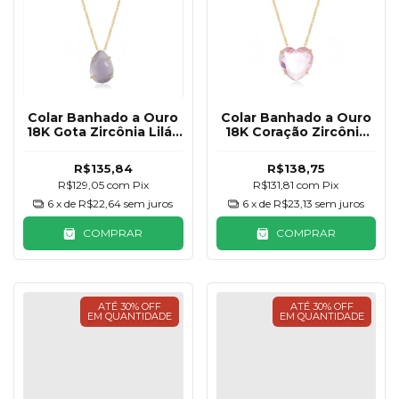
Colar Banhado a Ouro
Colar Banhado a Ouro
18K Gota Zircônia Lilás
18K Coração Zircônia
Fosco
Rosa Claro
R$135,84
R$138,75
R$129,05
com
Pix
R$131,81
com
Pix
6
x de
R$22,64
sem juros
6
x de
R$23,13
sem juros
COMPRAR
COMPRAR
ATÉ 30% OFF
ATÉ 30% OFF
EM QUANTIDADE
EM QUANTIDADE