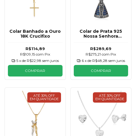
Colar Banhado a Ouro
Colar de Prata 925
18K Crucifixo
Nossa Senhora
Aparecida Tradicional
R$114,89
R$289,69
R$109,15
com
Pix
R$275,21
com
Pix
5
x de
R$22,98
sem juros
6
x de
R$48,28
sem juros
COMPRAR
COMPRAR
ATÉ 30% OFF
ATÉ 30% OFF
EM QUANTIDADE
EM QUANTIDADE