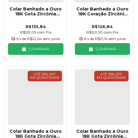
Colar Banhado a Ouro
Colar Banhado a Ouro
18K Gota Zircônia
18K Coração Zircônia
Craquelada Azul
Cristal
Piscina
R$135,84
R$126,84
R$129,05
com
Pix
R$120,50
com
Pix
6
x de
R$22,64
sem juros
6
x de
R$21,14
sem juros
COMPRAR
COMPRAR
ATÉ 30% OFF
ATÉ 30% OFF
EM QUANTIDADE
EM QUANTIDADE
Colar Banhado a Ouro
Colar Banhado a Ouro
18K Gota Zircônia
18K Gota Zircônia