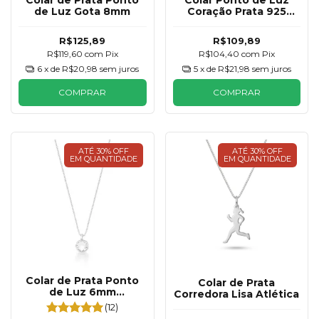
Colar de Prata Ponto
Colar Ponto de Luz
de Luz Gota 8mm
Coração Prata 925
6mm
R$125,89
R$109,89
R$119,60
com
Pix
R$104,40
com
Pix
6
x de
R$20,98
sem juros
5
x de
R$21,98
sem juros
COMPRAR
COMPRAR
ATÉ 30% OFF
ATÉ 30% OFF
EM QUANTIDADE
EM QUANTIDADE
Colar de Prata Ponto
Colar de Prata
de Luz 6mm
Corredora Lisa Atlética
Tradicional
(12)