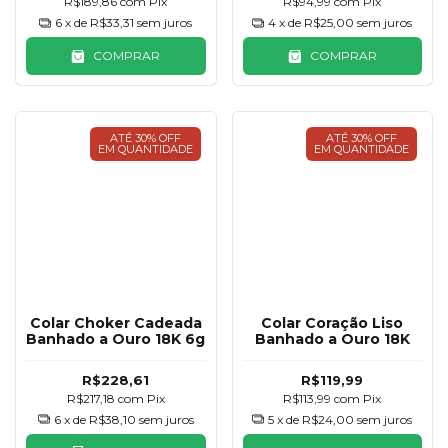
R$189,86
com
Pix
R$94,99
com
Pix
6
x de
R$33,31
sem juros
4
x de
R$25,00
sem juros
COMPRAR
COMPRAR
ATÉ 30% OFF
ATÉ 30% OFF
EM QUANTIDADE
EM QUANTIDADE
Colar Choker Cadeada
Colar Coração Liso
Banhado a Ouro 18K 6g
Banhado a Ouro 18K
R$228,61
R$119,99
R$217,18
com
Pix
R$113,99
com
Pix
6
x de
R$38,10
sem juros
5
x de
R$24,00
sem juros