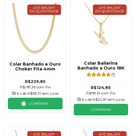
ATÉ 30% OFF
ATÉ 30% OFF
EM QUANTIDADE
EM QUANTIDADE
Colar Bailarina
Colar Banhado a Ouro
Banhado a Ouro 18K
Choker Fita 4mm
(1)
R$229,85
R$218,36
com
Pix
R$124,85
R$118,61
com
Pix
6
x de
R$38,31
sem juros
6
x de
R$20,81
sem juros
COMPRAR
COMPRAR
ATÉ 30% OFF
ATÉ 30% OFF