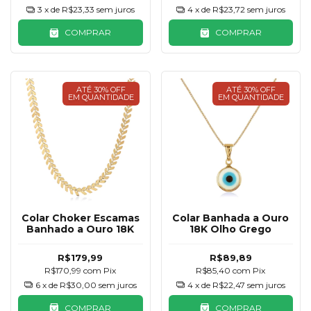
3
x de
R$23,33
sem juros
4
x de
R$23,72
sem juros
COMPRAR
COMPRAR
ATÉ 30% OFF
ATÉ 30% OFF
EM QUANTIDADE
EM QUANTIDADE
Colar Choker Escamas
Colar Banhada a Ouro
Banhado a Ouro 18K
18K Olho Grego
R$179,99
R$89,89
R$170,99
com
Pix
R$85,40
com
Pix
6
x de
R$30,00
sem juros
4
x de
R$22,47
sem juros
COMPRAR
COMPRAR