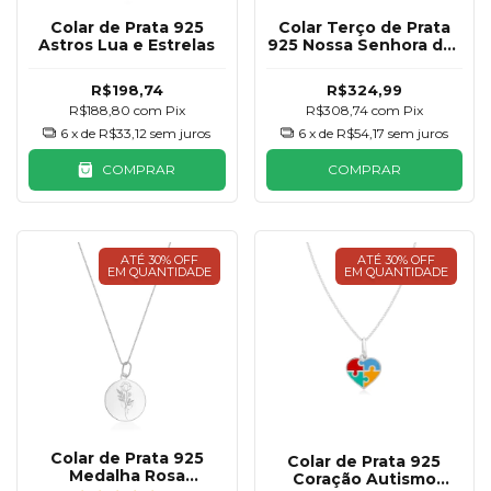
Colar de Prata 925
Colar Terço de Prata
Astros Lua e Estrelas
925 Nossa Senhora das
Graças
R$198,74
R$324,99
R$188,80
com
Pix
R$308,74
com
Pix
6
x de
R$33,12
sem juros
6
x de
R$54,17
sem juros
COMPRAR
COMPRAR
ATÉ 30% OFF
ATÉ 30% OFF
EM QUANTIDADE
EM QUANTIDADE
Colar de Prata 925
Colar de Prata 925
Medalha Rosa
Coração Autismo