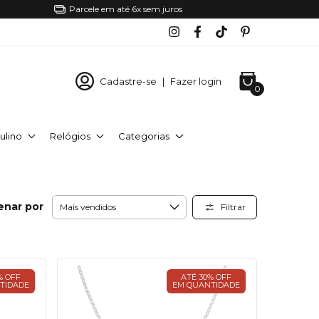
Parcele em até 6x sem juros
Cadastre-se
|
Fazer login
0
ulino
Relógios
Categorias
enar por
Filtrar
% OFF
ATÉ 30% OFF
TIDADE
EM QUANTIDADE