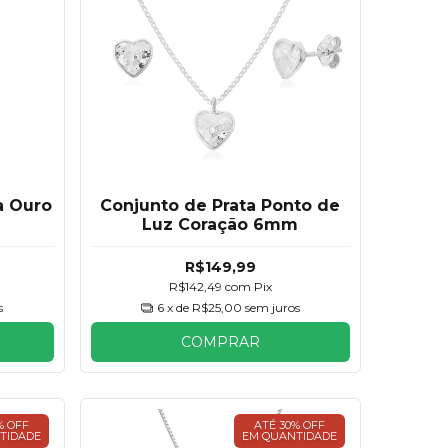
a Ouro
Conjunto de Prata Ponto de
Luz Coração 6mm
R$149,99
R$142,49
com
Pix
s
6
x de
R$25,00
sem juros
COMPRAR
% OFF
ATÉ 30% OFF
TIDADE
EM QUANTIDADE