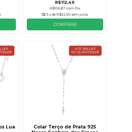
R$112,49
R$106,87
com
Pix
s
5
x de
R$22,50
sem juros
COMPRAR
% OFF
ATÉ 30% OFF
TIDADE
EM QUANTIDADE
os Lua
Colar Terço de Prata 925