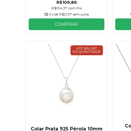
R$109,86
R$104,37
com
Pix
5
x de
R$21,97
sem juros
COMPRAR
ATÉ 30% OFF
EM QUANTIDADE
Co
Colar Prata 925 Pérola 10mm