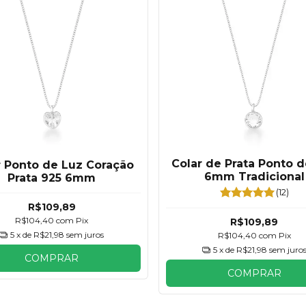
Colar de Prata Ponto 
r Ponto de Luz Coração
6mm Tradicional
Prata 925 6mm
(12)
R$109,89
R$104,40
com
Pix
R$109,89
5
x de
R$21,98
sem juros
R$104,40
com
Pix
5
x de
R$21,98
sem juro
COMPRAR
COMPRAR