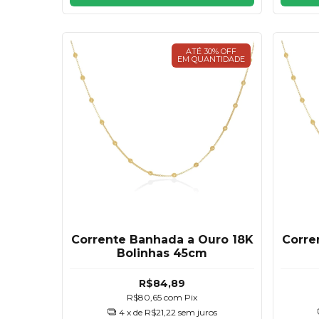
ATÉ 30% OFF
EM QUANTIDADE
Corrente Banhada a Ouro 18K
Corre
Bolinhas 45cm
R$84,89
R$80,65
com
Pix
4
x de
R$21,22
sem juros