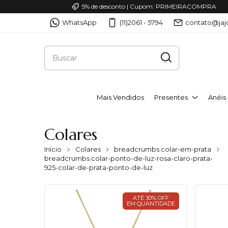
5% de desconto | Cupom: PRIMEIRACOMPRA
WhatsApp
(11)2061 - 5794
contato@jaj
Mais Vendidos
Presentes
Anéis
Colares
Início
Colares
breadcrumbs.colar-em-prata
breadcrumbs.colar-ponto-de-luz-rosa-claro-prata-
925-colar-de-prata-ponto-de-luz
ATÉ 30% OFF
EM QUANTIDADE