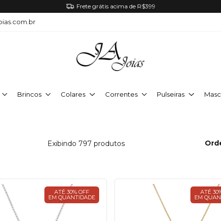
Frete grátis acima de R$399
oias.com.br
Brincos
Colares
Correntes
Pulseiras
Masc
Ord
Exibindo 797 produtos
ATÉ 30% OFF
ATÉ 30
EM QUANTIDADE
EM QUAN