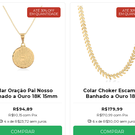
ATÉ 30% OFF
ATÉ 30
EM QUANTIDADE
EM QUAN
lar Oração Pai Nosso
Colar Choker Esca
hado a Ouro 18K 15mm
Banhado a Ouro 1
R$94,89
R$179,99
R$90,15
com
Pix
R$170,99
com
Pix
4
x de
R$23,72
sem juros
6
x de
R$30,00
sem juro
COMPRAR
COMPRAR