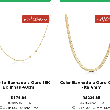
ATÉ 30% OFF
ATÉ 30
EM QUANTIDADE
EM QUAN
nte Banhada a Ouro 18K
Colar Banhado a Ouro 
Bolinhas 40cm
Fita 4mm
R$79,89
R$229,85
R$75,90
com
Pix
R$218,36
com
Pix
3
x de
R$26,63
sem juros
6
x de
R$38,31
sem juro