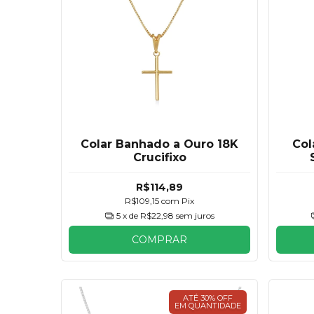
Colar Banhado a Ouro 18K
Col
Crucifixo
R$114,89
R$109,15
com
Pix
5
x de
R$22,98
sem juros
COMPRAR
ATÉ 30% OFF
EM QUANTIDADE