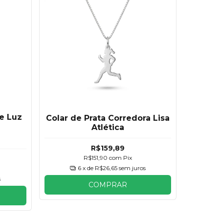
de Luz
Colar de Prata Corredora Lisa
Atlética
R$159,89
R$151,90
com
Pix
6
x de
R$26,65
sem juros
s
COMPRAR