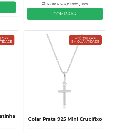
6
x de
R$20,81
sem juros
COMPRAR
% OFF
ATÉ 30% OFF
TIDADE
EM QUANTIDADE
atinha
Colar Prata 925 Mini Crucifixo