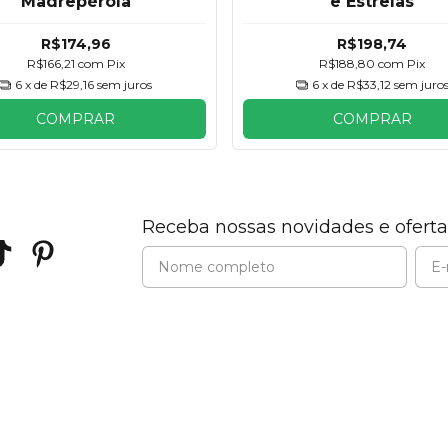
Madrepérola
e Estrelas
R$174,96
R$198,74
R$166,21
com
Pix
R$188,80
com
Pix
6
x de
R$29,16
sem juros
6
x de
R$33,12
sem juro
COMPRAR
COMPRAR
Receba nossas novidades e oferta