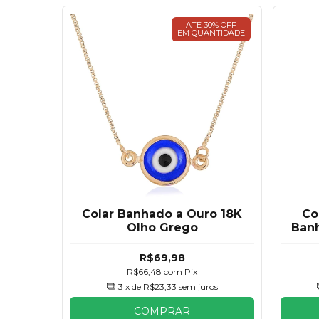
ATÉ 30% OFF
EM QUANTIDADE
Colar Banhado a Ouro 18K
Co
Olho Grego
Ban
R$69,98
R$66,48
com
Pix
3
x de
R$23,33
sem juros
COMPRAR