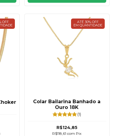
% OFF
ATÉ 30% OFF
TIDADE
EM QUANTIDADE
Colar Bailarina Banhado a
Choker
Ouro 18K
(1)
R$124,85
s
R$118,61
com
Pix