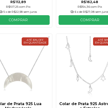
R$112,89
R$162,48
R$107,25
com
Pix
R$154,36
com
Pix
5
x de
R$22,58
sem juros
6
x de
R$27,08
sem juro
COMPRAR
COMPRAR
ATÉ 30% OFF
ATÉ 30
EM QUANTIDADE
EM QUAN
lar de Prata 925 Lua
Colar de Prata 925 Astr