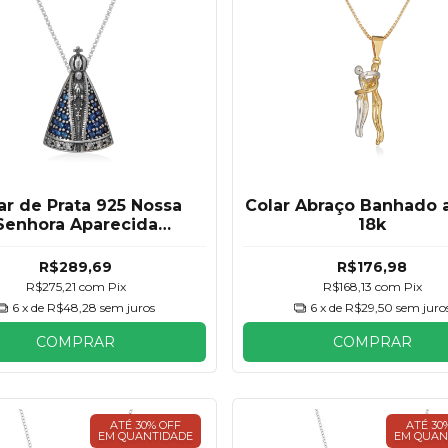
ar de Prata 925 Nossa
Colar Abraço Banhado 
Senhora Aparecida
18k
Tradicional
R$289,69
R$176,98
R$275,21
com
Pix
R$168,13
com
Pix
6
x de
R$48,28
sem juros
6
x de
R$29,50
sem juro
COMPRAR
COMPRAR
ATÉ 30% OFF
ATÉ 30
EM QUANTIDADE
EM QUAN