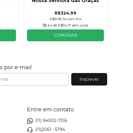
Nossa Senhora das Graças
R$324,99
R$308,74
com
Pix
s
6
x de
R$54,17
sem juros
COMPRAR
s por e-mail
Entre em contato
(11) 94002-7316
(11)2061 - 5794