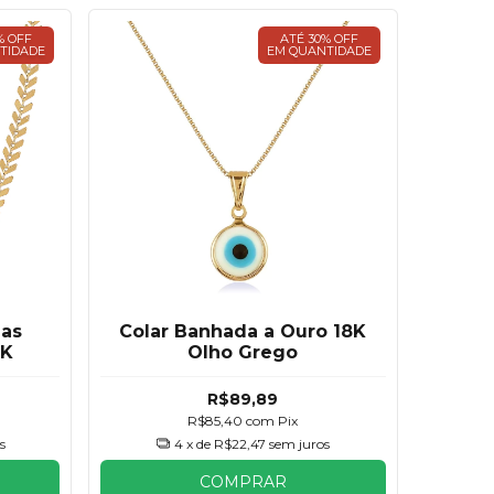
% OFF
ATÉ 30% OFF
TIDADE
EM QUANTIDADE
mas
Colar Banhada a Ouro 18K
8K
Olho Grego
R$89,89
R$85,40
com
Pix
s
4
x de
R$22,47
sem juros
COMPRAR