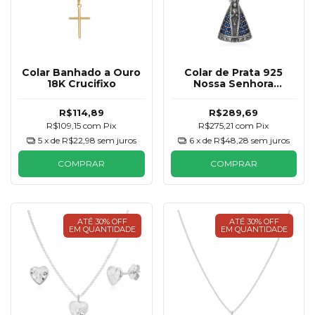
Colar Banhado a Ouro
Colar de Prata 925
18K Crucifixo
Nossa Senhora
Aparecida Tradicional
R$114,89
R$289,69
R$109,15
com
Pix
R$275,21
com
Pix
5
x de
R$22,98
sem juros
6
x de
R$48,28
sem juros
COMPRAR
COMPRAR
ATÉ 30% OFF
ATÉ 30% OFF
EM QUANTIDADE
EM QUANTIDADE