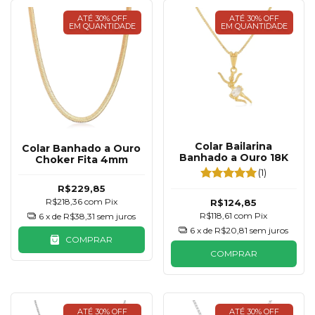
ATÉ 30% OFF
ATÉ 30% OFF
EM QUANTIDADE
EM QUANTIDADE
Colar Bailarina
Colar Banhado a Ouro
Banhado a Ouro 18K
Choker Fita 4mm
(1)
R$229,85
R$218,36
com
Pix
R$124,85
R$118,61
com
Pix
6
x de
R$38,31
sem juros
6
x de
R$20,81
sem juros
COMPRAR
COMPRAR
ATÉ 30% OFF
ATÉ 30% OFF