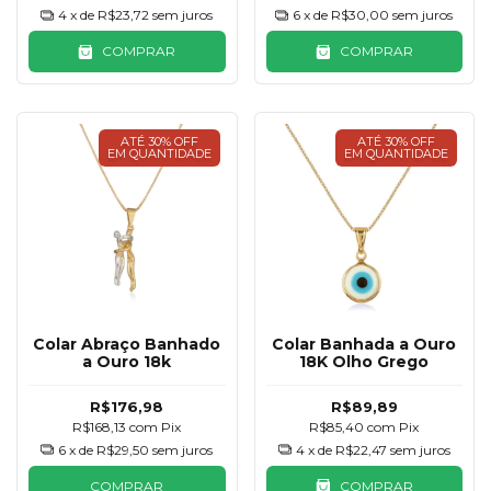
4
x de
R$23,72
sem juros
6
x de
R$30,00
sem juros
COMPRAR
COMPRAR
ATÉ 30% OFF
ATÉ 30% OFF
EM QUANTIDADE
EM QUANTIDADE
Colar Abraço Banhado
Colar Banhada a Ouro
a Ouro 18k
18K Olho Grego
R$176,98
R$89,89
R$168,13
com
Pix
R$85,40
com
Pix
6
x de
R$29,50
sem juros
4
x de
R$22,47
sem juros
COMPRAR
COMPRAR