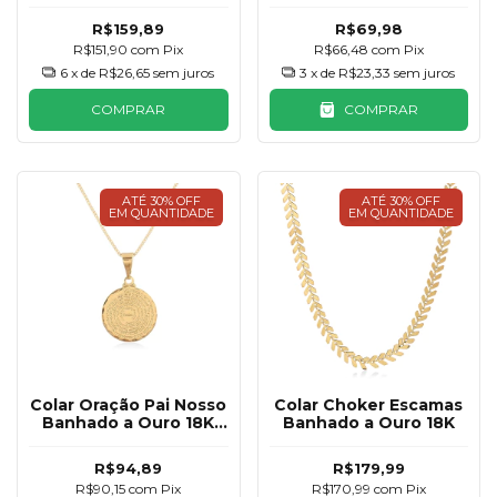
R$159,89
R$69,98
R$151,90
com
Pix
R$66,48
com
Pix
6
x de
R$26,65
sem juros
3
x de
R$23,33
sem juros
COMPRAR
COMPRAR
ATÉ 30% OFF
ATÉ 30% OFF
EM QUANTIDADE
EM QUANTIDADE
Colar Oração Pai Nosso
Colar Choker Escamas
Banhado a Ouro 18K
Banhado a Ouro 18K
15mm
R$94,89
R$179,99
R$90,15
com
Pix
R$170,99
com
Pix