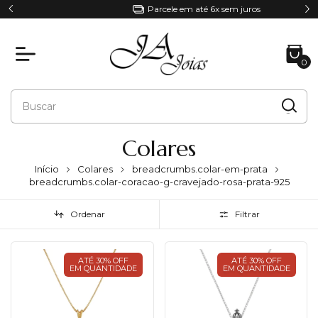
Parcele em até 6x sem juros
0
Colares
Início
Colares
breadcrumbs.colar-em-prata
breadcrumbs.colar-coracao-g-cravejado-rosa-prata-925
Ordenar
Filtrar
ATÉ 30% OFF
ATÉ 30% OFF
EM QUANTIDADE
EM QUANTIDADE