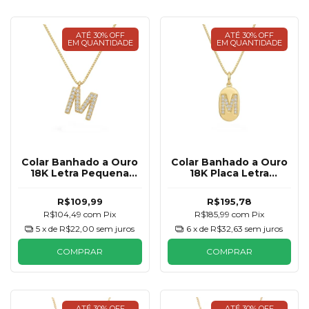
ATÉ 30% OFF
ATÉ 30% OFF
EM QUANTIDADE
EM QUANTIDADE
Colar Banhado a Ouro
Colar Banhado a Ouro
18K Letra Pequena
18K Placa Letra
Cravejada
Cravejada
R$109,99
R$195,78
R$104,49
com
Pix
R$185,99
com
Pix
5
x de
R$22,00
sem juros
6
x de
R$32,63
sem juros
COMPRAR
COMPRAR
ATÉ 30% OFF
ATÉ 30% OFF