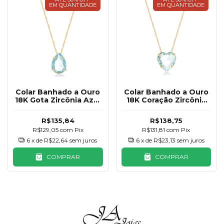
EM QUANTIDADE
EM QUANTIDADE
Colar Banhado a Ouro
Colar Banhado a Ouro
18K Gota Zircônia Azul
18K Coração Zircônia
Claro
Rosa Claro
R$135,84
R$138,75
R$129,05
com
Pix
R$131,81
com
Pix
6
x de
R$22,64
sem juros
6
x de
R$23,13
sem juros
COMPRAR
COMPRAR