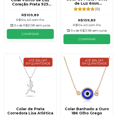
Colar Ponto de Luz
de Luz 6mm
Coração Prata 925
Tradicional
6mm
(12)
R$109,89
R$104,40
com
Pix
R$109,89
R$104,40
com
Pix
5
x de
R$21,98
sem juros
5
x de
R$21,98
sem juros
COMPRAR
COMPRAR
ATÉ 30% OFF
ATÉ 30% OFF
EM QUANTIDADE
EM QUANTIDADE
Colar de Prata
Colar Banhado a Ouro
Corredora Lisa Atlética
18K Olho Grego