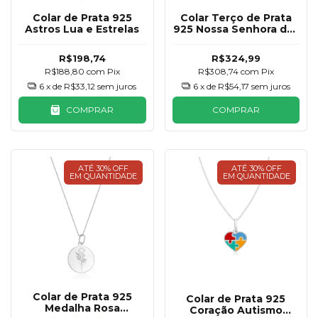
Colar de Prata 925
Colar Terço de Prata
Astros Lua e Estrelas
925 Nossa Senhora das
Graças
R$198,74
R$324,99
R$188,80
com
Pix
R$308,74
com
Pix
6
x de
R$33,12
sem juros
6
x de
R$54,17
sem juros
COMPRAR
COMPRAR
ATÉ 30% OFF
ATÉ 30% OFF
EM QUANTIDADE
EM QUANTIDADE
Colar de Prata 925
Colar de Prata 925
Medalha Rosa
Coração Autismo