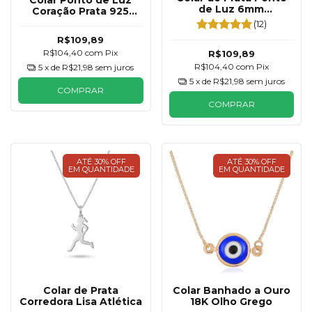
Colar Ponto de Luz
de Luz 6mm
Coração Prata 925
Tradicional
6mm
(12)
R$109,89
R$104,40
com
Pix
R$109,89
R$104,40
com
Pix
5
x de
R$21,98
sem juros
5
x de
R$21,98
sem juros
COMPRAR
COMPRAR
ATÉ 30% OFF
ATÉ 30% OFF
EM QUANTIDADE
EM QUANTIDADE
Colar de Prata
Colar Banhado a Ouro
Corredora Lisa Atlética
18K Olho Grego