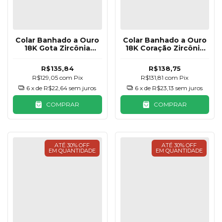
Colar Banhado a Ouro
Colar Banhado a Ouro
18K Gota Zircônia
18K Coração Zircônia
Clássica
Amarelo Citrino
R$135,84
R$138,75
R$129,05
com
Pix
R$131,81
com
Pix
6
x de
R$22,64
sem juros
6
x de
R$23,13
sem juros
COMPRAR
COMPRAR
ATÉ 30% OFF
ATÉ 30% OFF
EM QUANTIDADE
EM QUANTIDADE