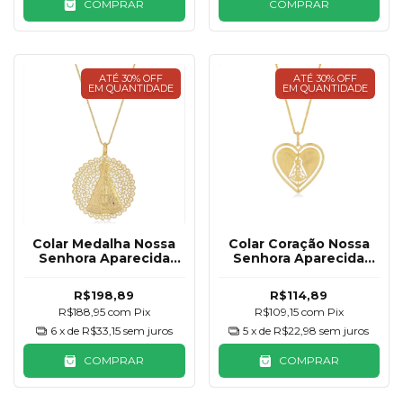
COMPRAR
COMPRAR
ATÉ 30% OFF
ATÉ 30% OFF
EM QUANTIDADE
EM QUANTIDADE
Colar Medalha Nossa
Colar Coração Nossa
Senhora Aparecida
Senhora Aparecida
Rendada Banhada a
Banhado a Ouro 18K
Ouro 18K
R$198,89
R$114,89
R$188,95
com
Pix
R$109,15
com
Pix
6
x de
R$33,15
sem juros
5
x de
R$22,98
sem juros
COMPRAR
COMPRAR