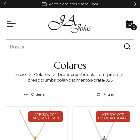
Parcele em até 6x sem juros
0
Colares
Início
Colares
breadcrumbs.colar-em-prata
breadcrumbs.colar-batimentos-prata-925
Ordenar
Filtrar
ATÉ 30% OFF
ATÉ 30% OFF
EM QUANTIDADE
EM QUANTIDADE