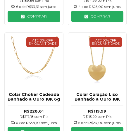
R$189,86
com
Pix
R$94,99
com
Pix
6
x de
R$33,31
sem juros
4
x de
R$25,00
sem juros
COMPRAR
COMPRAR
ATÉ 30% OFF
ATÉ 30% OFF
EM QUANTIDADE
EM QUANTIDADE
Colar Choker Cadeada
Colar Coração Liso
Banhado a Ouro 18K 6g
Banhado a Ouro 18K
R$228,61
R$119,99
R$217,18
com
Pix
R$113,99
com
Pix
6
x de
R$38,10
sem juros
5
x de
R$24,00
sem juros