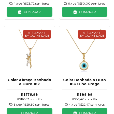
4
x de
R$23,72
sem juros
6
x de
R$30,00
sem juros
COMPRAR
COMPRAR
ATÉ 30% OFF
ATÉ 30% OFF
EM QUANTIDADE
EM QUANTIDADE
Colar Abraço Banhado
Colar Banhada a Ouro
a Ouro 18k
18K Olho Grego
R$176,98
R$89,89
R$168,13
com
Pix
R$85,40
com
Pix
6
x de
R$29,50
sem juros
4
x de
R$22,47
sem juros
COMPRAR
COMPRAR