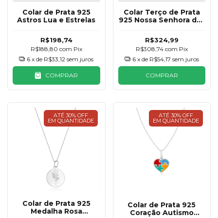
Colar de Prata 925
Colar Terço de Prata
Astros Lua e Estrelas
925 Nossa Senhora das
Graças
R$198,74
R$324,99
R$188,80
com
Pix
R$308,74
com
Pix
6
x de
R$33,12
sem juros
6
x de
R$54,17
sem juros
COMPRAR
COMPRAR
ATÉ 30% OFF
ATÉ 30% OFF
EM QUANTIDADE
EM QUANTIDADE
Colar de Prata 925
Colar de Prata 925
Medalha Rosa
Coração Autismo