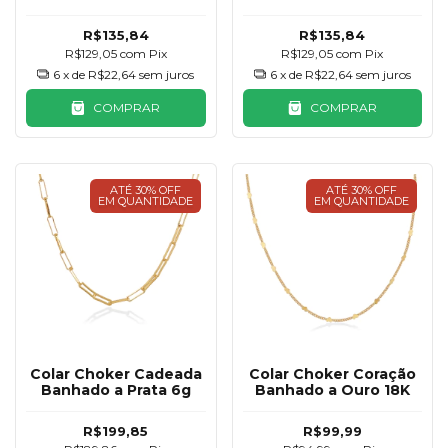
Champanhe
Amarelo Citrino
R$135,84
R$135,84
R$129,05
com
Pix
R$129,05
com
Pix
6
x de
R$22,64
sem juros
6
x de
R$22,64
sem juros
COMPRAR
COMPRAR
ATÉ 30% OFF
ATÉ 30% OFF
EM QUANTIDADE
EM QUANTIDADE
Colar Choker Cadeada
Colar Choker Coração
Banhado a Prata 6g
Banhado a Ouro 18K
R$199,85
R$99,99