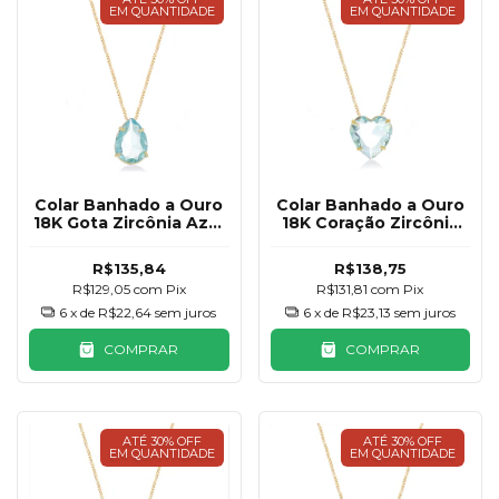
EM QUANTIDADE
EM QUANTIDADE
Colar Banhado a Ouro
Colar Banhado a Ouro
18K Gota Zircônia Azul
18K Coração Zircônia
Claro
Rosa Claro
R$135,84
R$138,75
R$129,05
com
Pix
R$131,81
com
Pix
6
x de
R$22,64
sem juros
6
x de
R$23,13
sem juros
COMPRAR
COMPRAR
ATÉ 30% OFF
ATÉ 30% OFF
EM QUANTIDADE
EM QUANTIDADE