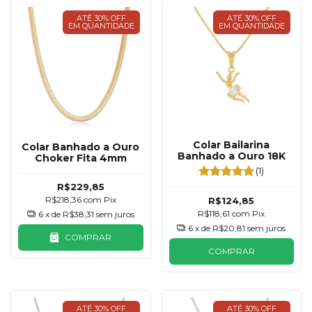
ATÉ 30% OFF
ATÉ 30% OFF
EM QUANTIDADE
EM QUANTIDADE
Colar Bailarina
Colar Banhado a Ouro
Banhado a Ouro 18K
Choker Fita 4mm
(1)
R$229,85
R$218,36
com
Pix
R$124,85
R$118,61
com
Pix
6
x de
R$38,31
sem juros
6
x de
R$20,81
sem juros
COMPRAR
COMPRAR
ATÉ 30% OFF
ATÉ 30% OFF