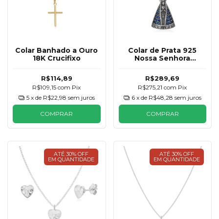
Colar Banhado a Ouro
Colar de Prata 925
18K Crucifixo
Nossa Senhora
Aparecida Tradicional
R$114,89
R$289,69
R$109,15
com
Pix
R$275,21
com
Pix
5
x de
R$22,98
sem juros
6
x de
R$48,28
sem juros
COMPRAR
COMPRAR
ATÉ 30% OFF
ATÉ 30% OFF
EM QUANTIDADE
EM QUANTIDADE