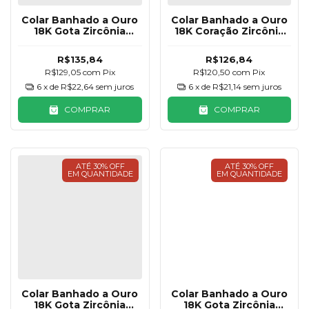
Colar Banhado a Ouro
Colar Banhado a Ouro
18K Gota Zircônia
18K Coração Zircônia
Craquelada Azul
Cristal
Piscina
R$135,84
R$126,84
R$129,05
com
Pix
R$120,50
com
Pix
6
x de
R$22,64
sem juros
6
x de
R$21,14
sem juros
COMPRAR
COMPRAR
ATÉ 30% OFF
ATÉ 30% OFF
EM QUANTIDADE
EM QUANTIDADE
Colar Banhado a Ouro
Colar Banhado a Ouro
18K Gota Zircônia
18K Gota Zircônia