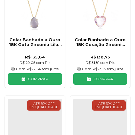
Colar Banhado a Ouro
Colar Banhado a Ouro
18K Gota Zircônia Lilás
18K Coração Zircônia
Fosco
Rosa Claro
R$135,84
R$138,75
R$129,05
com
Pix
R$131,81
com
Pix
6
x de
R$22,64
sem juros
6
x de
R$23,13
sem juros
COMPRAR
COMPRAR
ATÉ 30% OFF
ATÉ 30% OFF
EM QUANTIDADE
EM QUANTIDADE