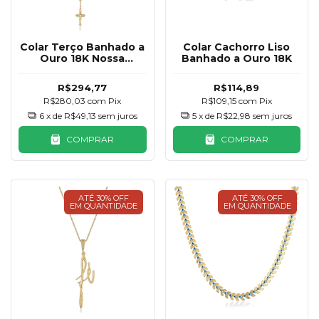
Colar Terço Banhado a
Colar Cachorro Liso
Ouro 18K Nossa
Banhado a Ouro 18K
Senhora das Graças
R$294,77
R$114,89
R$280,03
com
Pix
R$109,15
com
Pix
6
x de
R$49,13
sem juros
5
x de
R$22,98
sem juros
COMPRAR
COMPRAR
ATÉ 30% OFF
ATÉ 30% OFF
EM QUANTIDADE
EM QUANTIDADE