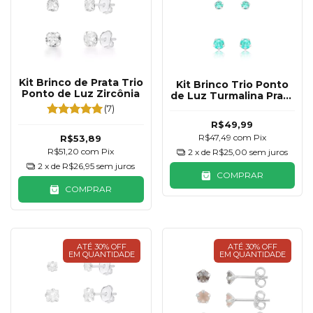
Kit Brinco de Prata Trio
Kit Brinco Trio Ponto
Ponto de Luz Zircônia
de Luz Turmalina Prata
925
(7)
R$49,99
R$47,49
com
Pix
R$53,89
R$51,20
com
Pix
2
x de
R$25,00
sem juros
2
x de
R$26,95
sem juros
COMPRAR
COMPRAR
ATÉ 30% OFF
ATÉ 30% OFF
EM QUANTIDADE
EM QUANTIDADE