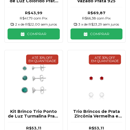
de Luz Colorido Prata
Vazado Prata 925
925
R$43,99
R$69,87
R$41,79
com
Pix
R$66,38
com
Pix
2
x de
R$22,00
sem juros
3
x de
R$23,29
sem juros
COMPRAR
COMPRAR
ATÉ 30% OFF
ATÉ 30% OFF
EM QUANTIDADE
EM QUANTIDADE
Kit Brinco Trio Ponto
Trio Brincos de Prata
de Luz Turmalina Prata
Zircônia Vermelha e
925
Bolinha
R$53,11
R$53,11