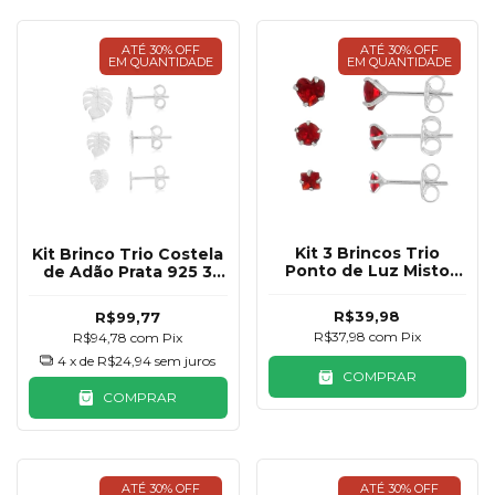
ATÉ 30% OFF
ATÉ 30% OFF
EM QUANTIDADE
EM QUANTIDADE
Kit 3 Brincos Trio
Kit Brinco Trio Costela
Ponto de Luz Misto
de Adão Prata 925 3
Vermelho Prata 925
Pares
R$39,98
R$99,77
R$37,98
com
Pix
R$94,78
com
Pix
4
x de
R$24,94
sem juros
COMPRAR
COMPRAR
ATÉ 30% OFF
ATÉ 30% OFF