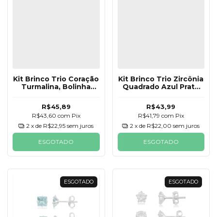
Kit Brinco Trio Coração
Kit Brinco Trio Zircônia
Turmalina, Bolinha
Quadrado Azul Prata
Prata 925
925
R$45,89
R$43,99
R$43,60
com
Pix
R$41,79
com
Pix
2
x de
R$22,95
sem juros
2
x de
R$22,00
sem juros
ESGOTADO
ESGOTADO
ESGOTADO
ESGOTADO