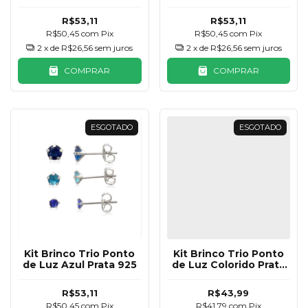
Bolinha
R$53,11
R$53,11
R$50,45
com
Pix
R$50,45
com
Pix
2
x de
R$26,56
sem juros
2
x de
R$26,56
sem juros
COMPRAR
COMPRAR
ESGOTADO
ESGOTADO
Kit Brinco Trio Ponto
Kit Brinco Trio Ponto
de Luz Azul Prata 925
de Luz Colorido Prata
925
R$53,11
R$43,99
R$50,45
com
Pix
R$41,79
com
Pix