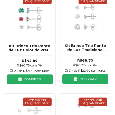
EM QUANTIDADE
EM QUANTIDADE
Kit Brinco Trio Ponto
Kit Brinco Trio Ponto
de Luz Tradicional
de Luz Colorido Prata
Prata 925
925
R$68,70
R$42,89
R$65,27
com
Pix
R$40,75
com
Pix
3
x de
R$22,90
sem juros
2
x de
R$21,45
sem juros
COMPRAR
COMPRAR
ATÉ 30% OFF
ATÉ 30% OFF
EM QUANTIDADE
EM QUANTIDADE