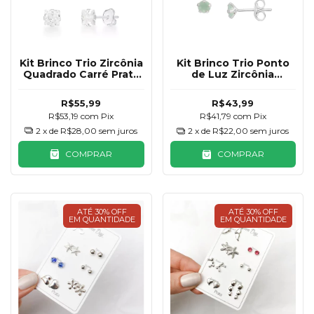
Kit Brinco Trio Zircônia
Kit Brinco Trio Ponto
Quadrado Carré Prata
de Luz Zircônia
925
Colorido Prata 925
R$55,99
R$43,99
R$53,19
com
Pix
R$41,79
com
Pix
2
x de
R$28,00
sem juros
2
x de
R$22,00
sem juros
COMPRAR
COMPRAR
ATÉ 30% OFF
ATÉ 30% OFF
EM QUANTIDADE
EM QUANTIDADE