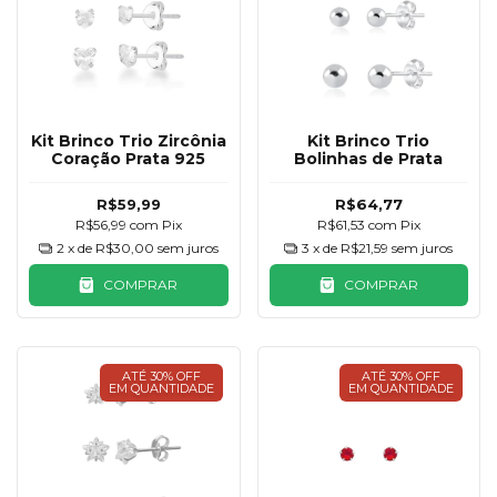
Kit Brinco Trio Zircônia
Kit Brinco Trio
Coração Prata 925
Bolinhas de Prata
R$59,99
R$64,77
R$56,99
com
Pix
R$61,53
com
Pix
2
x de
R$30,00
sem juros
3
x de
R$21,59
sem juros
COMPRAR
COMPRAR
ATÉ 30% OFF
ATÉ 30% OFF
EM QUANTIDADE
EM QUANTIDADE