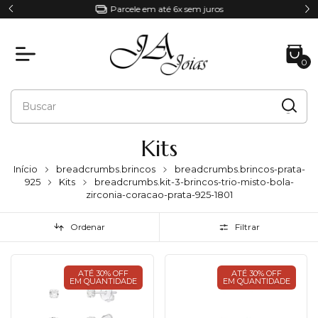
Parcele em até 6x sem juros
0
Kits
Início
breadcrumbs.brincos
breadcrumbs.brincos-prata-
925
Kits
breadcrumbs.kit-3-brincos-trio-misto-bola-
zirconia-coracao-prata-925-1801
Ordenar
Filtrar
ATÉ 30% OFF
ATÉ 30% OFF
EM QUANTIDADE
EM QUANTIDADE