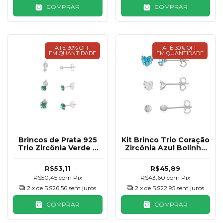
COMPRAR
COMPRAR
ATÉ 30% OFF
ATÉ 30% OFF
EM QUANTIDADE
EM QUANTIDADE
Brincos de Prata 925
Kit Brinco Trio Coração
Trio Zircônia Verde e
Zircônia Azul Bolinha
Bolinha
Prata 925
R$53,11
R$45,89
R$50,45
com
Pix
R$43,60
com
Pix
2
x de
R$26,56
sem juros
2
x de
R$22,95
sem juros
COMPRAR
COMPRAR