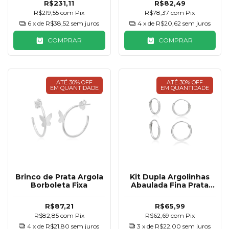
R$231,11
R$82,49
R$219,55
com
Pix
R$78,37
com
Pix
6
x de
R$38,52
sem juros
4
x de
R$20,62
sem juros
COMPRAR
COMPRAR
ATÉ 30% OFF
ATÉ 30% OFF
EM QUANTIDADE
EM QUANTIDADE
Brinco de Prata Argola
Kit Dupla Argolinhas
Borboleta Fixa
Abaulada Fina Prata
925
R$87,21
R$65,99
R$82,85
com
Pix
R$62,69
com
Pix
4
x de
R$21,80
sem juros
3
x de
R$22,00
sem juros