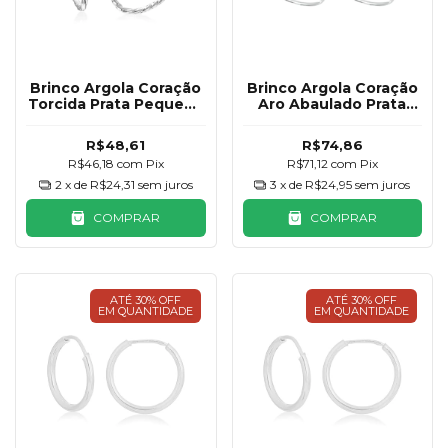
Brinco Argola Coração
Brinco Argola Coração
Torcida Prata Pequena
Aro Abaulado Prata
925 20mm
925 25mm
R$48,61
R$74,86
R$46,18
com
Pix
R$71,12
com
Pix
2
x de
R$24,31
sem juros
3
x de
R$24,95
sem juros
COMPRAR
COMPRAR
ATÉ 30% OFF
ATÉ 30% OFF
EM QUANTIDADE
EM QUANTIDADE