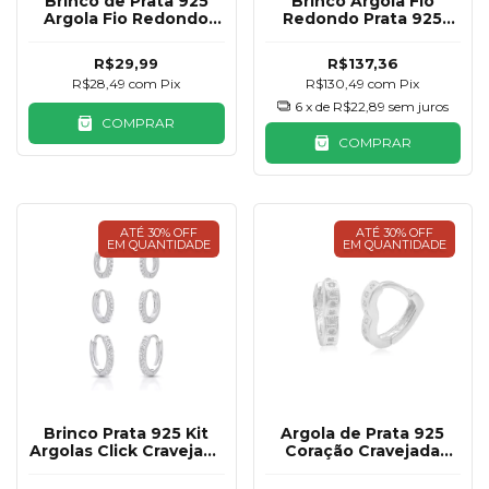
Brinco Argola Fio
Brinco de Prata 925
Redondo Prata 925
Argola Fio Redondo
74mm
13mm
R$137,36
R$29,99
R$130,49
com
Pix
R$28,49
com
Pix
6
x de
R$22,89
sem juros
COMPRAR
COMPRAR
ATÉ 30% OFF
ATÉ 30% OFF
EM QUANTIDADE
EM QUANTIDADE
Brinco Prata 925 Kit
Argola de Prata 925
Argolas Click Cravejada
Coração Cravejada
Básica
10mm