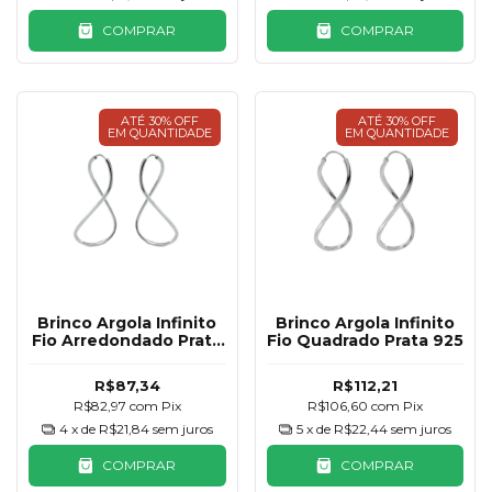
COMPRAR
COMPRAR
ATÉ 30% OFF
ATÉ 30% OFF
EM QUANTIDADE
EM QUANTIDADE
Brinco Argola Infinito
Brinco Argola Infinito
Fio Arredondado Prata
Fio Quadrado Prata 925
925
R$87,34
R$112,21
R$82,97
com
Pix
R$106,60
com
Pix
4
x de
R$21,84
sem juros
5
x de
R$22,44
sem juros
COMPRAR
COMPRAR