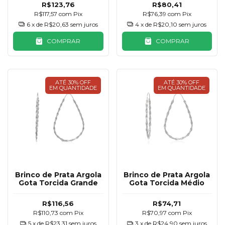
R$123,76
R$80,41
R$117,57
com
Pix
R$76,39
com
Pix
6
x de
R$20,63
sem juros
4
x de
R$20,10
sem juros
COMPRAR
COMPRAR
ATÉ 30% OFF
ATÉ 30% OFF
EM QUANTIDADE
EM QUANTIDADE
Brinco de Prata Argola
Brinco de Prata Argola
Gota Torcida Grande
Gota Torcida Médio
R$116,56
R$74,71
R$110,73
com
Pix
R$70,97
com
Pix
5
x de
R$23,31
sem juros
3
x de
R$24,90
sem juros