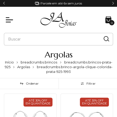
Parcele em até 6x sem juros
0
Argolas
Início
breadcrumbs.brincos
breadcrumbs.brincos-prata-
925
Argolas
breadcrumbs.brinco-argola-clique-colorida-
prata-925-1993
Ordenar
Filtrar
ATÉ 30% OFF
ATÉ 30% OFF
EM QUANTIDADE
EM QUANTIDADE