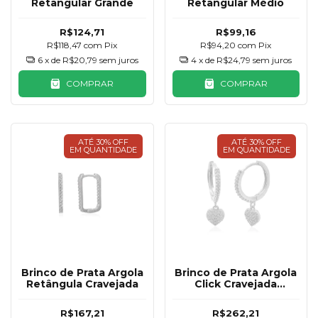
Retangular Grande
Retangular Médio
R$124,71
R$99,16
R$118,47
com
Pix
R$94,20
com
Pix
6
x de
R$20,79
sem juros
4
x de
R$24,79
sem juros
COMPRAR
COMPRAR
ATÉ 30% OFF
ATÉ 30% OFF
EM QUANTIDADE
EM QUANTIDADE
Brinco de Prata Argola
Brinco de Prata Argola
Retângula Cravejada
Click Cravejada
Coração Pendurado 15
mm
R$167,21
R$262,21