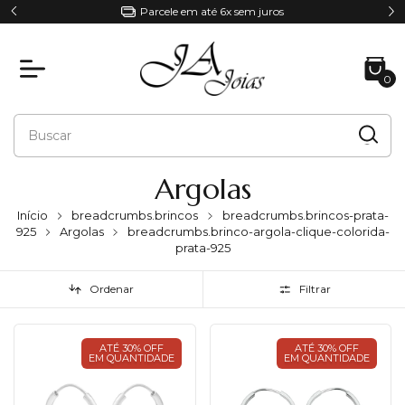
Parcele em até 6x sem juros
0
Argolas
Início
breadcrumbs.brincos
breadcrumbs.brincos-prata-
925
Argolas
breadcrumbs.brinco-argola-clique-colorida-
prata-925
Ordenar
Filtrar
ATÉ 30% OFF
ATÉ 30% OFF
EM QUANTIDADE
EM QUANTIDADE