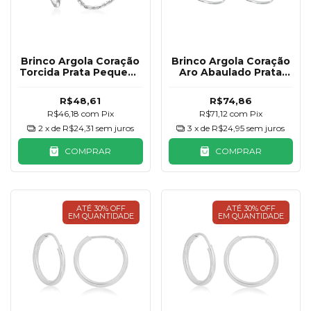
Brinco Argola Coração
Brinco Argola Coração
Torcida Prata Pequena
Aro Abaulado Prata
925 20mm
925 25mm
R$48,61
R$74,86
R$46,18
com
Pix
R$71,12
com
Pix
2
x de
R$24,31
sem juros
3
x de
R$24,95
sem juros
COMPRAR
COMPRAR
ATÉ 30% OFF
ATÉ 30% OFF
EM QUANTIDADE
EM QUANTIDADE