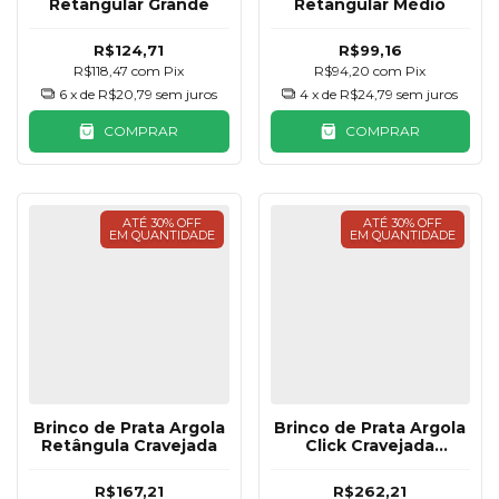
Retangular Grande
Retangular Médio
R$124,71
R$99,16
R$118,47
com
Pix
R$94,20
com
Pix
6
x de
R$20,79
sem juros
4
x de
R$24,79
sem juros
COMPRAR
COMPRAR
ATÉ 30% OFF
ATÉ 30% OFF
EM QUANTIDADE
EM QUANTIDADE
Brinco de Prata Argola
Brinco de Prata Argola
Retângula Cravejada
Click Cravejada
Coração Pendurado 15
mm
R$167,21
R$262,21