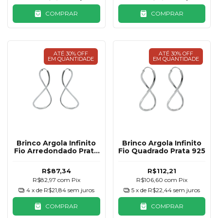
COMPRAR
COMPRAR
ATÉ 30% OFF
ATÉ 30% OFF
EM QUANTIDADE
EM QUANTIDADE
Brinco Argola Infinito
Brinco Argola Infinito
Fio Arredondado Prata
Fio Quadrado Prata 925
925
R$87,34
R$112,21
R$82,97
com
Pix
R$106,60
com
Pix
4
x de
R$21,84
sem juros
5
x de
R$22,44
sem juros
COMPRAR
COMPRAR