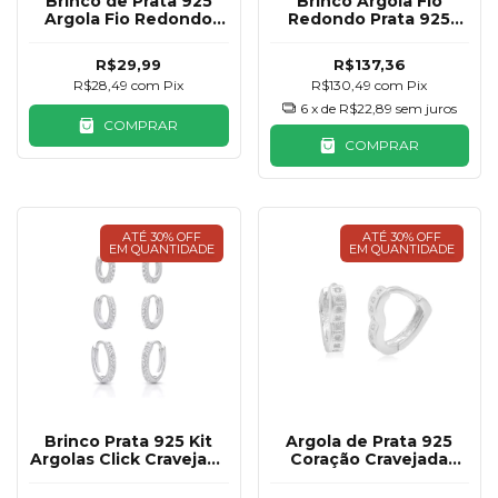
Brinco Argola Fio
Brinco de Prata 925
Redondo Prata 925
Argola Fio Redondo
74mm
13mm
R$137,36
R$29,99
R$130,49
com
Pix
R$28,49
com
Pix
6
x de
R$22,89
sem juros
COMPRAR
COMPRAR
ATÉ 30% OFF
ATÉ 30% OFF
EM QUANTIDADE
EM QUANTIDADE
Brinco Prata 925 Kit
Argola de Prata 925
Argolas Click Cravejada
Coração Cravejada
Básica
10mm