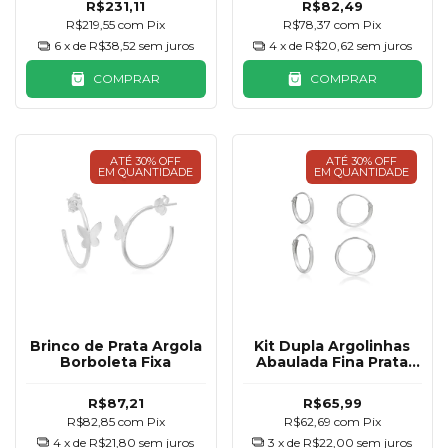
R$231,11
R$82,49
R$219,55
com
Pix
R$78,37
com
Pix
6
x de
R$38,52
sem juros
4
x de
R$20,62
sem juros
COMPRAR
COMPRAR
ATÉ 30% OFF
ATÉ 30% OFF
EM QUANTIDADE
EM QUANTIDADE
Brinco de Prata Argola
Kit Dupla Argolinhas
Borboleta Fixa
Abaulada Fina Prata
925
R$87,21
R$65,99
R$82,85
com
Pix
R$62,69
com
Pix
4
x de
R$21,80
sem juros
3
x de
R$22,00
sem juros