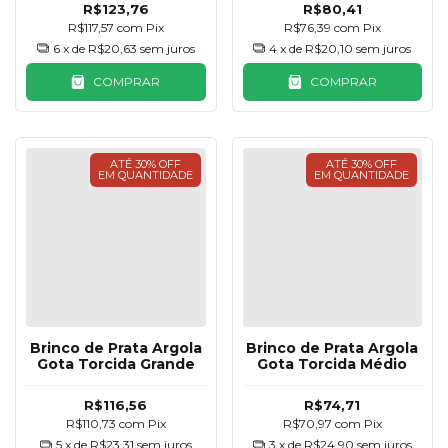
R$123,76
R$80,41
R$117,57
com
Pix
R$76,39
com
Pix
6
x de
R$20,63
sem juros
4
x de
R$20,10
sem juros
COMPRAR
COMPRAR
ATÉ 30% OFF
ATÉ 30% OFF
EM QUANTIDADE
EM QUANTIDADE
Brinco de Prata Argola
Brinco de Prata Argola
Gota Torcida Grande
Gota Torcida Médio
R$116,56
R$74,71
R$110,73
com
Pix
R$70,97
com
Pix
5
x de
R$23,31
sem juros
3
x de
R$24,90
sem juros