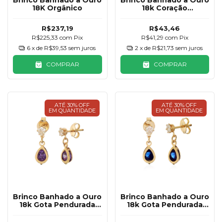
Brinco Banhado a Ouro
Brinco Banhado a Ouro
18K Orgânico
18k Coração
Pendurado Verde 4mm
R$237,19
R$43,46
R$225,33
com
Pix
R$41,29
com
Pix
6
x de
R$39,53
sem juros
2
x de
R$21,73
sem juros
COMPRAR
COMPRAR
ATÉ 30% OFF
ATÉ 30% OFF
EM QUANTIDADE
EM QUANTIDADE
Brinco Banhado a Ouro
Brinco Banhado a Ouro
18k Gota Pendurada
18k Gota Pendurada
Lilás
Azul