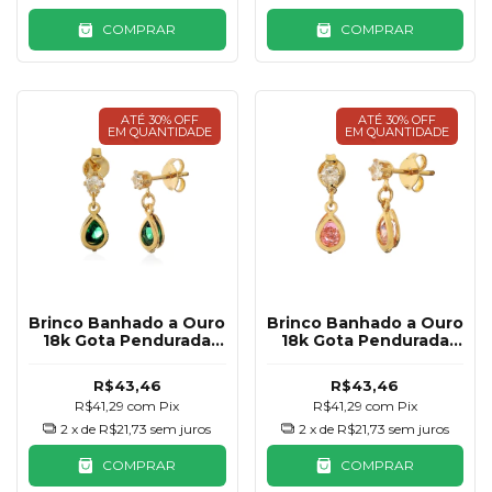
COMPRAR
COMPRAR
ATÉ 30% OFF
ATÉ 30% OFF
EM QUANTIDADE
EM QUANTIDADE
Brinco Banhado a Ouro
Brinco Banhado a Ouro
18k Gota Pendurada
18k Gota Pendurada
Verde
Rosa
R$43,46
R$43,46
R$41,29
com
Pix
R$41,29
com
Pix
2
x de
R$21,73
sem juros
2
x de
R$21,73
sem juros
COMPRAR
COMPRAR