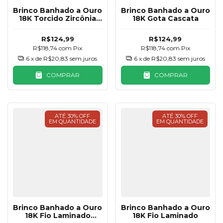
Brinco Banhado a Ouro
Brinco Banhado a Ouro
18K Torcido Zircônia
18K Gota Cascata
Vermelha
R$124,99
R$124,99
R$118,74
com
Pix
R$118,74
com
Pix
6
x de
R$20,83
sem juros
6
x de
R$20,83
sem juros
COMPRAR
COMPRAR
ATÉ 30% OFF
ATÉ 30% OFF
EM QUANTIDADE
EM QUANTIDADE
Brinco Banhado a Ouro
Brinco Banhado a Ouro
18K Fio Laminado
18K Fio Laminado