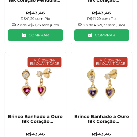
18k coração Pendurado
18k Coração
Rosa 6 mm
Pendurado Verde 6 mm
R$43,46
R$43,46
R$41,29
com
Pix
R$41,29
com
Pix
2
x de
R$21,73
sem juros
2
x de
R$21,73
sem juros
COMPRAR
COMPRAR
ATÉ 30% OFF
ATÉ 30% OFF
EM QUANTIDADE
EM QUANTIDADE
Brinco Banhado a Ouro
Brinco Banhado a Ouro
18k Coração
18k Coração
Pendurado Pink 6 mm
Pendurado Lilás 6 mm
R$43,46
R$43,46