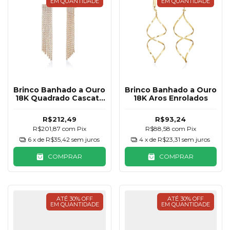
EM QUANTIDADE
EM QUANTIDADE
Brinco Banhado a Ouro
Brinco Banhado a Ouro
18K Quadrado Cascata
18K Aros Enrolados
Pedraria
R$212,49
R$93,24
R$201,87
com
Pix
R$88,58
com
Pix
6
x de
R$35,42
sem juros
4
x de
R$23,31
sem juros
COMPRAR
COMPRAR
ATÉ 30% OFF
ATÉ 30% OFF
EM QUANTIDADE
EM QUANTIDADE