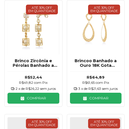
ATÉ 30% OFF
ATÉ 30% OFF
EM QUANTIDADE
EM QUANTIDADE
Brinco Zircônia e
Brincoo Banhado a
Pérolas Banhado a
Ouro 18K Gota
Ouro 18K
Amassada
R$52,44
R$64,89
R$49,82
com
Pix
R$61,65
com
Pix
2
x de
R$26,22
sem juros
3
x de
R$21,63
sem juros
COMPRAR
COMPRAR
ATÉ 30% OFF
ATÉ 30% OFF
EM QUANTIDADE
EM QUANTIDADE