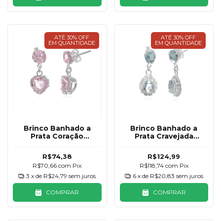
ATÉ 30% OFF
ATÉ 30% OFF
EM QUANTIDADE
EM QUANTIDADE
Brinco Banhado a
Brinco Banhado a
Prata Coração
Prata Cravejada
Pendurado Rosa
Pendurado Azul
R$74,38
R$124,99
R$70,66
com
Pix
R$118,74
com
Pix
3
x de
R$24,79
sem juros
6
x de
R$20,83
sem juros
COMPRAR
COMPRAR