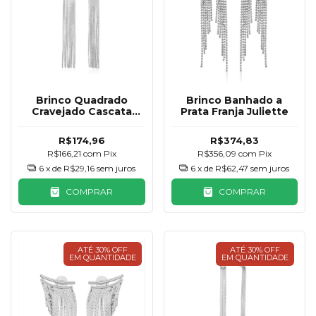
Brinco Quadrado
Brinco Banhado a
Cravejado Cascata
Prata Franja Juliette
Banhado a Prata
R$174,96
R$374,83
R$166,21
com
Pix
R$356,09
com
Pix
6
x de
R$29,16
sem juros
6
x de
R$62,47
sem juros
COMPRAR
COMPRAR
ATÉ 30% OFF
ATÉ 30% OFF
EM QUANTIDADE
EM QUANTIDADE