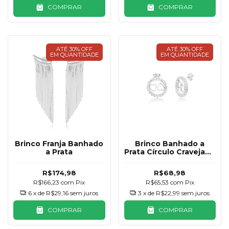
COMPRAR
COMPRAR
ATÉ 30% OFF
ATÉ 30% OFF
EM QUANTIDADE
EM QUANTIDADE
Brinco Franja Banhado
Brinco Banhado a
a Prata
Prata Círculo Cravejado
e Corações
R$174,98
R$68,98
R$166,23
com
Pix
R$65,53
com
Pix
6
x de
R$29,16
sem juros
3
x de
R$22,99
sem juros
COMPRAR
COMPRAR