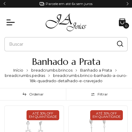
Parcele em até 6x sem juros
0
Banhado a Prata
Início
breadcrumbs.brincos
Banhado a Prata
breadcrumbs.pedras
breadcrumbs.brinco-banhado-a-ouro-
18k-quadrado-detalhado-e-cravejado
Ordenar
Filtrar
ATÉ 30% OFF
ATÉ 30% OFF
EM QUANTIDADE
EM QUANTIDADE