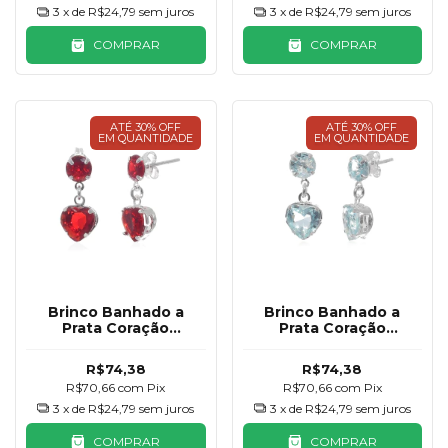
3
x de
R$24,79
sem juros
3
x de
R$24,79
sem juros
COMPRAR
COMPRAR
ATÉ 30% OFF
ATÉ 30% OFF
EM QUANTIDADE
EM QUANTIDADE
Brinco Banhado a
Brinco Banhado a
Prata Coração
Prata Coração
Pendurado Vermelho
Pendurado Azul
Piscina
R$74,38
R$74,38
R$70,66
com
Pix
R$70,66
com
Pix
3
x de
R$24,79
sem juros
3
x de
R$24,79
sem juros
COMPRAR
COMPRAR