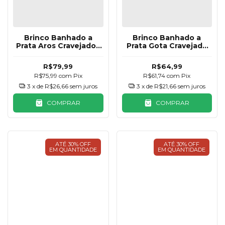
Brinco Banhado a
Brinco Banhado a
Prata Aros Cravejados
Prata Gota Cravejada
UnderCuff
Colorida
R$79,99
R$64,99
R$75,99
com
Pix
R$61,74
com
Pix
3
x de
R$26,66
sem juros
3
x de
R$21,66
sem juros
COMPRAR
COMPRAR
ATÉ 30% OFF
ATÉ 30% OFF
EM QUANTIDADE
EM QUANTIDADE