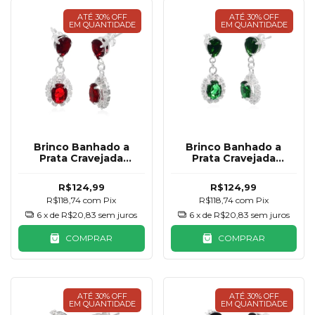
ATÉ 30% OFF
ATÉ 30% OFF
EM QUANTIDADE
EM QUANTIDADE
Brinco Banhado a
Brinco Banhado a
Prata Cravejada
Prata Cravejada
Pendurado Vermelho
Pendurado Esmeralda
R$124,99
R$124,99
R$118,74
com
Pix
R$118,74
com
Pix
6
x de
R$20,83
sem juros
6
x de
R$20,83
sem juros
COMPRAR
COMPRAR
ATÉ 30% OFF
ATÉ 30% OFF
EM QUANTIDADE
EM QUANTIDADE