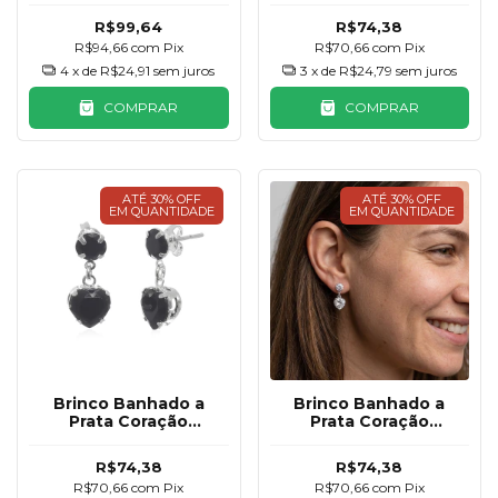
R$99,64
R$74,38
R$94,66
com
Pix
R$70,66
com
Pix
4
x de
R$24,91
sem juros
3
x de
R$24,79
sem juros
COMPRAR
COMPRAR
ATÉ 30% OFF
ATÉ 30% OFF
EM QUANTIDADE
EM QUANTIDADE
Brinco Banhado a
Brinco Banhado a
Prata Coração
Prata Coração
Pendurado Preto
Pendurado
R$74,38
R$74,38
R$70,66
com
Pix
R$70,66
com
Pix