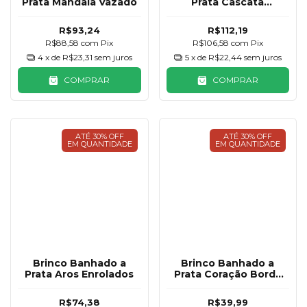
Prata Mandala Vazado
Prata Cascata
Cravejada
R$93,24
R$112,19
R$88,58
com
Pix
R$106,58
com
Pix
4
x de
R$23,31
sem juros
5
x de
R$22,44
sem juros
COMPRAR
COMPRAR
ATÉ 30% OFF
ATÉ 30% OFF
EM QUANTIDADE
EM QUANTIDADE
Brinco Banhado a
Brinco Banhado a
Prata Aros Enrolados
Prata Coração Borda
Fosca
R$74,38
R$39,99