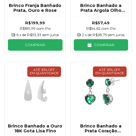
Brinco Franja Banhado
Brinco Banhado a
Prata, Ouro e Rose
Prata Argola Olho
Grego
R$199,99
R$57,49
R$189,99
com
Pix
R$54,62
com
Pix
6
x de
R$33,33
sem juros
2
x de
R$28,75
sem juros
COMPRAR
COMPRAR
ATÉ 30% OFF
ATÉ 30% OFF
EM QUANTIDADE
EM QUANTIDADE
Brinco Banhado a Ouro
Brinco Banhado a
18K Gota Lisa Fino
Prata Coração
Pendurado Verde