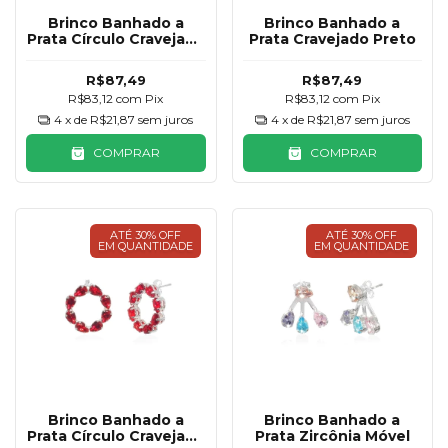
Brinco Banhado a
Brinco Banhado a
Prata Círculo Cravejado
Prata Cravejado Preto
Esmeralda
R$87,49
R$87,49
R$83,12
com
Pix
R$83,12
com
Pix
4
x de
R$21,87
sem juros
4
x de
R$21,87
sem juros
COMPRAR
COMPRAR
ATÉ 30% OFF
ATÉ 30% OFF
EM QUANTIDADE
EM QUANTIDADE
Brinco Banhado a
Brinco Banhado a
Prata Círculo Cravejado
Prata Zircônia Móvel