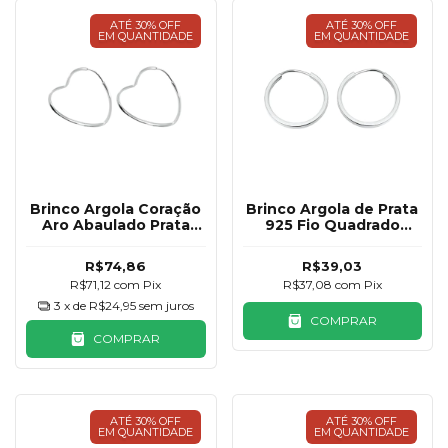
ATÉ 30% OFF
ATÉ 30% OFF
EM QUANTIDADE
EM QUANTIDADE
Brinco Argola Coração
Brinco Argola de Prata
Aro Abaulado Prata
925 Fio Quadrado
925 25mm
17mm
R$74,86
R$39,03
R$71,12
com
Pix
R$37,08
com
Pix
3
x de
R$24,95
sem juros
COMPRAR
COMPRAR
ATÉ 30% OFF
ATÉ 30% OFF
EM QUANTIDADE
EM QUANTIDADE