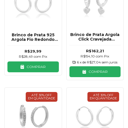
Brinco de Prata Argola
Brinco de Prata 925
Click Cravejada
Argola Fio Redondo
Coração Pendurado
14mm
12mm
R$162,21
R$29,99
R$154,10
com
Pix
R$28,49
com
Pix
6
x de
R$27,04
sem juros
COMPRAR
COMPRAR
ATÉ 30% OFF
ATÉ 30% OFF
EM QUANTIDADE
EM QUANTIDADE