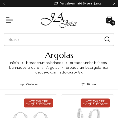
Parcele em até 6x sem juros
0
Argolas
Início
breadcrumbs.brincos
breadcrumbs.brincos-
banhados-a-ouro
Argolas
breadcrumbs.argola-lisa-
clique-g-banhado-ouro-18k
Ordenar
Filtrar
ATÉ 30% OFF
ATÉ 30% OFF
EM QUANTIDADE
EM QUANTIDADE