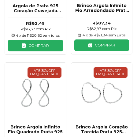
Brinco Argola Infinito
Argola de Prata 925
Fio Arredondado Prata
Coração Cravejada
925
10mm
R$87,34
R$82,49
R$82,97
com
Pix
R$78,37
com
Pix
4
x de
R$21,84
sem juros
4
x de
R$20,62
sem juros
COMPRAR
COMPRAR
ATÉ 30% OFF
ATÉ 30% OFF
EM QUANTIDADE
EM QUANTIDADE
Brinco Argola Infinito
Brinco Argola Coração
Fio Quadrado Prata 925
Torcida Prata 925
27mm