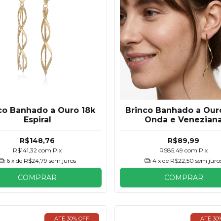
co Banhado a Ouro 18k
Brinco Banhado a Our
Espiral
Onda e Venezian
R$148,76
R$89,99
R$141,32
com
Pix
R$85,49
com
Pix
6
x de
R$24,79
sem juros
4
x de
R$22,50
sem juro
COMPRAR
COMPRAR
ATÉ 30% OFF
ATÉ 30