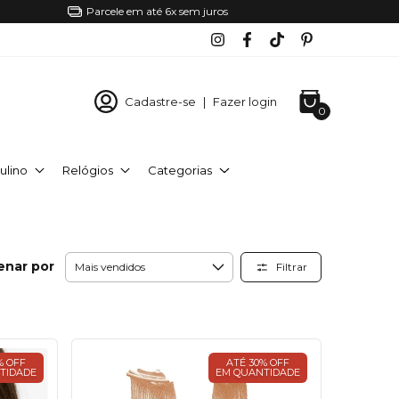
Parcele em até 6x sem juros
Cadastre-se
|
Fazer login
0
ulino
Relógios
Categorias
enar por
Filtrar
% OFF
ATÉ 30% OFF
TIDADE
EM QUANTIDADE