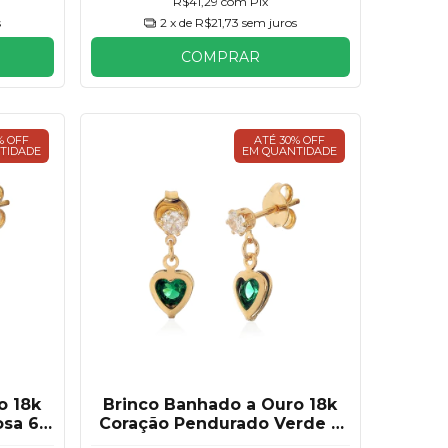
R$41,29
com
Pix
s
2
x de
R$21,73
sem juros
COMPRAR
% OFF
ATÉ 30% OFF
TIDADE
EM QUANTIDADE
o 18k
Brinco Banhado a Ouro 18k
osa 6
Coração Pendurado Verde 6
mm