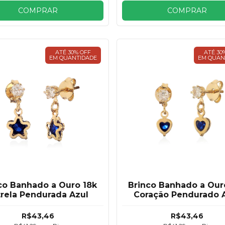
COMPRAR
COMPRAR
ATÉ 30% OFF
ATÉ 30
EM QUANTIDADE
EM QUAN
co Banhado a Ouro 18k
Brinco Banhado a Our
trela Pendurada Azul
Coração Pendurado 
4mm
R$43,46
R$43,46