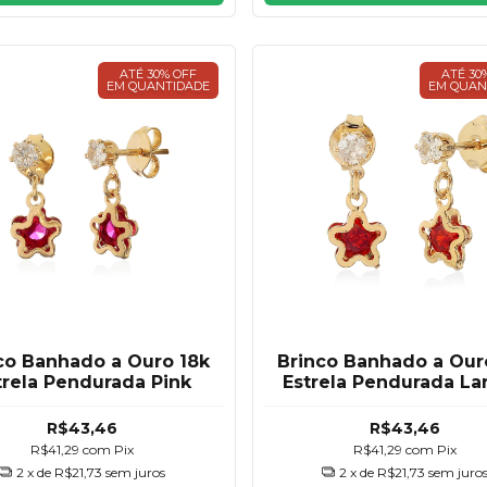
ATÉ 30% OFF
ATÉ 30
EM QUANTIDADE
EM QUAN
co Banhado a Ouro 18k
Brinco Banhado a Our
trela Pendurada Pink
Estrela Pendurada La
R$43,46
R$43,46
R$41,29
com
Pix
R$41,29
com
Pix
2
x de
R$21,73
sem juros
2
x de
R$21,73
sem juro