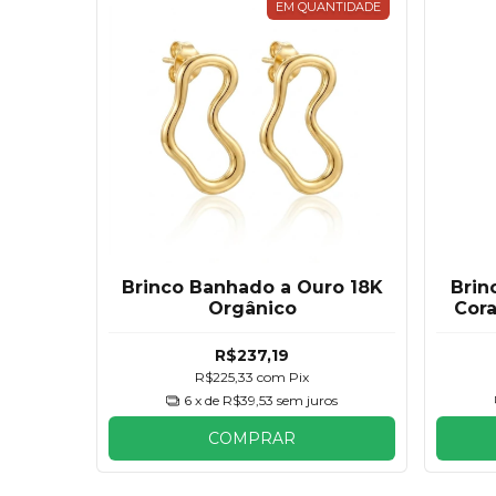
EM QUANTIDADE
Brinco Banhado a Ouro 18K
Brin
Orgânico
Cor
R$237,19
R$225,33
com
Pix
6
x de
R$39,53
sem juros
COMPRAR