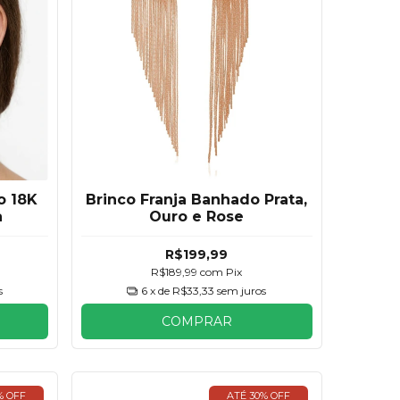
o 18K
Brinco Franja Banhado Prata,
a
Ouro e Rose
R$199,99
R$189,99
com
Pix
s
6
x de
R$33,33
sem juros
COMPRAR
% OFF
ATÉ 30% OFF