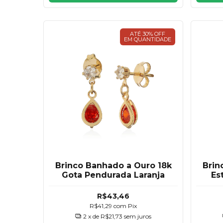
ATÉ 30% OFF
EM QUANTIDADE
Brinco Banhado a Ouro 18k
Brin
Gota Pendurada Laranja
Es
R$43,46
R$41,29
com
Pix
2
x de
R$21,73
sem juros