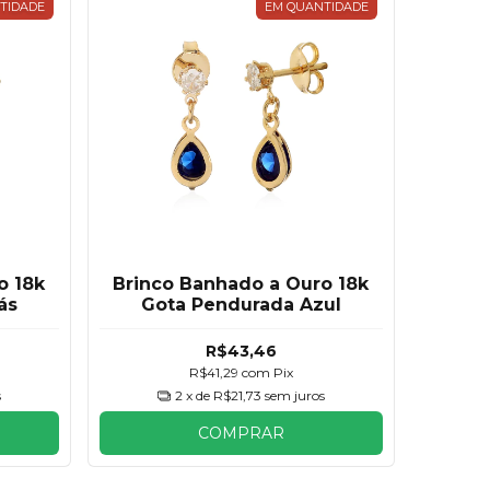
TIDADE
EM QUANTIDADE
o 18k
Brinco Banhado a Ouro 18k
ás
Gota Pendurada Azul
R$43,46
R$41,29
com
Pix
s
2
x de
R$21,73
sem juros
COMPRAR