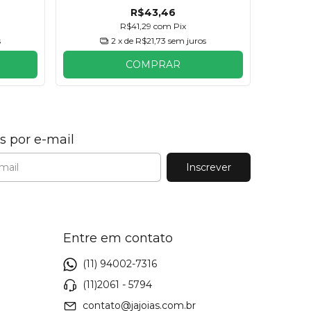
R$43,46
R$41,29
com
Pix
s
2
x de
R$21,73
sem juros
COMPRAR
s por e-mail
Entre em contato
(11) 94002-7316
(11)2061 - 5794
contato@jajoias.com.br