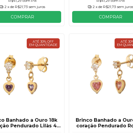
R$41,29
com
Pix
R$41,29
com
Pix
2
x de
R$21,73
sem juros
2
x de
R$21,73
sem juro
COMPRAR
COMPRAR
ATÉ 30% OFF
ATÉ 30
EM QUANTIDADE
EM QUAN
co Banhado a Ouro 18k
Brinco Banhado a Our
ção Pendurado Lilàs 4
coração Pendurado R
mm
mm