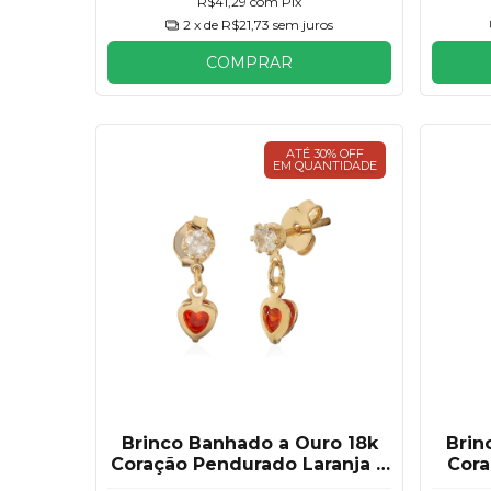
R$41,29
com
Pix
2
x de
R$21,73
sem juros
COMPRAR
ATÉ 30% OFF
EM QUANTIDADE
Brinco Banhado a Ouro 18k
Brin
Coração Pendurado Laranja 4
Cora
mm