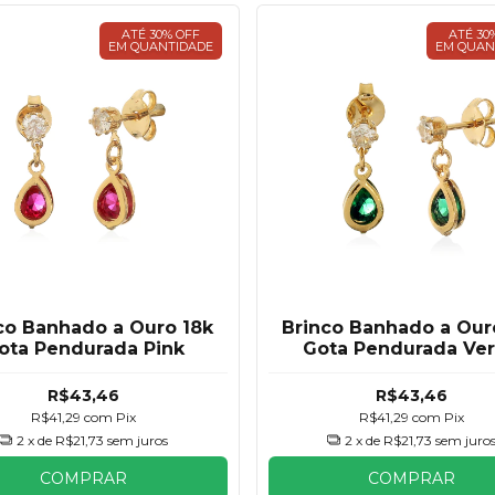
ATÉ 30% OFF
ATÉ 30
EM QUANTIDADE
EM QUAN
co Banhado a Ouro 18k
Brinco Banhado a Our
ota Pendurada Pink
Gota Pendurada Ve
R$43,46
R$43,46
R$41,29
com
Pix
R$41,29
com
Pix
2
x de
R$21,73
sem juros
2
x de
R$21,73
sem juro
COMPRAR
COMPRAR