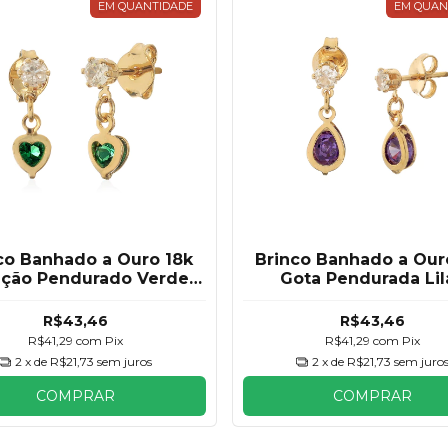
EM QUANTIDADE
EM QUAN
co Banhado a Ouro 18k
Brinco Banhado a Our
ação Pendurado Verde
Gota Pendurada Lil
4mm
R$43,46
R$43,46
R$41,29
com
Pix
R$41,29
com
Pix
2
x de
R$21,73
sem juros
2
x de
R$21,73
sem juro
COMPRAR
COMPRAR