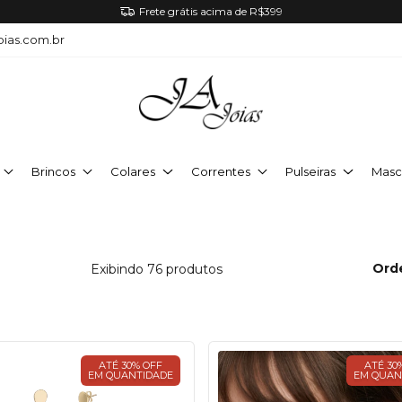
Frete grátis acima de R$399
oias.com.br
Brincos
Colares
Correntes
Pulseiras
Masc
Ord
Exibindo 76 produtos
ATÉ 30% OFF
ATÉ 30
EM QUANTIDADE
EM QUAN