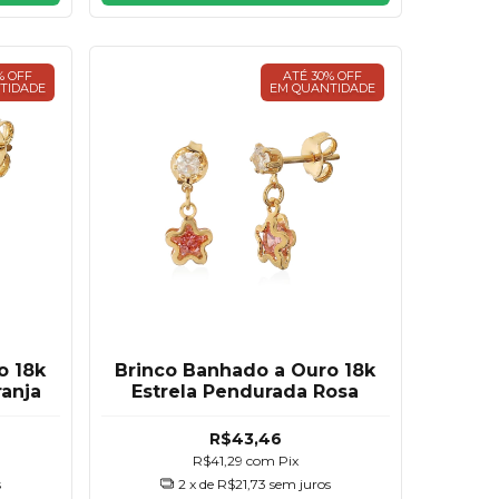
% OFF
ATÉ 30% OFF
TIDADE
EM QUANTIDADE
o 18k
Brinco Banhado a Ouro 18k
ranja
Estrela Pendurada Rosa
R$43,46
R$41,29
com
Pix
s
2
x de
R$21,73
sem juros