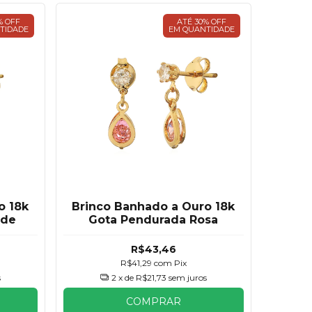
% OFF
ATÉ 30% OFF
TIDADE
EM QUANTIDADE
o 18k
Brinco Banhado a Ouro 18k
rde
Gota Pendurada Rosa
R$43,46
R$41,29
com
Pix
s
2
x de
R$21,73
sem juros
COMPRAR