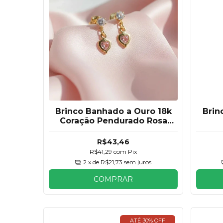
Brinco Banhado a Ouro 18k
Brin
Coração Pendurado Rosa
4mm
R$43,46
R$41,29
com
Pix
2
x de
R$21,73
sem juros
COMPRAR
ATÉ 30% OFF