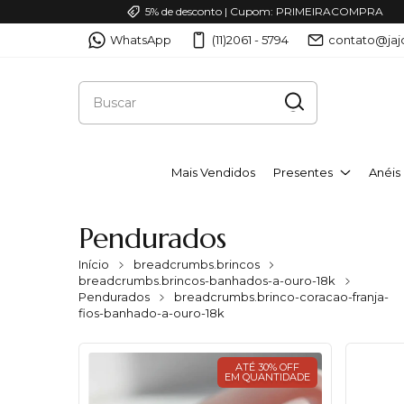
5% de desconto | Cupom: PRIMEIRACOMPRA
WhatsApp
(11)2061 - 5794
contato@jaj
Mais Vendidos
Presentes
Anéis
Pendurados
Início
breadcrumbs.brincos
breadcrumbs.brincos-banhados-a-ouro-18k
Pendurados
breadcrumbs.brinco-coracao-franja-
fios-banhado-a-ouro-18k
ATÉ 30% OFF
EM QUANTIDADE