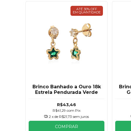
ATÉ 30% OFF
EM QUANTIDADE
Brinco Banhado a Ouro 18k
Brin
Estrela Pendurada Verde
G
R$43,46
R$41,29
com
Pix
2
x de
R$21,73
sem juros
COMPRAR