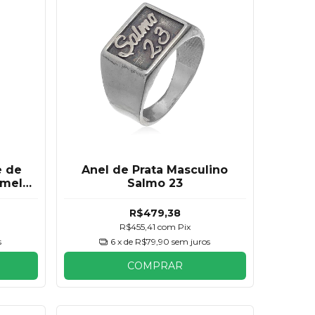
e de
Anel de Prata Masculino
rmelho
Salmo 23
R$479,38
R$455,41
com
Pix
s
6
x de
R$79,90
sem juros
COMPRAR