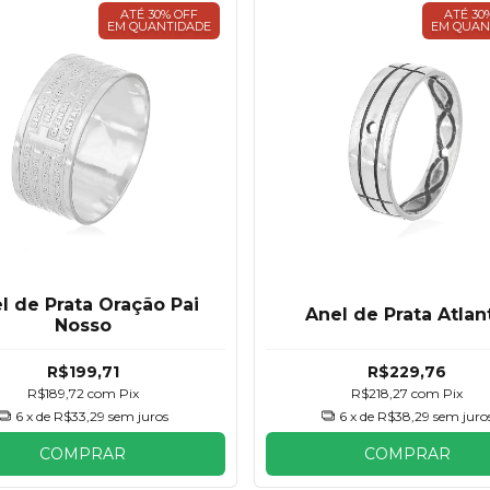
ATÉ 30% OFF
ATÉ 30
EM QUANTIDADE
EM QUAN
l de Prata Oração Pai
Anel de Prata Atlan
Nosso
R$199,71
R$229,76
R$189,72
com
Pix
R$218,27
com
Pix
6
x de
R$33,29
sem juros
6
x de
R$38,29
sem juro
COMPRAR
COMPRAR