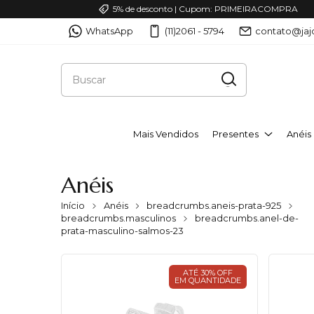
5% de desconto | Cupom: PRIMEIRACOMPRA
WhatsApp
(11)2061 - 5794
contato@jaj
Mais Vendidos
Presentes
Anéis
Anéis
Início
Anéis
breadcrumbs.aneis-prata-925
breadcrumbs.masculinos
breadcrumbs.anel-de-
prata-masculino-salmos-23
ATÉ 30% OFF
EM QUANTIDADE