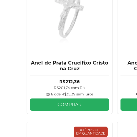
Anel de Prata Crucifixo Cristo
Ane
na Cruz
O
E
R$212,36
R$201,74
com
Pix
6
x de
R$35,39
sem juros
COMPRAR
ATÉ 30% OFF
EM QUANTIDADE