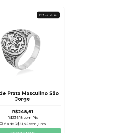
ESGOTADO
de Prata Masculino São
Jorge
R$248,61
R$236,18
com
Pix
6
x de
R$41,44
sem juros