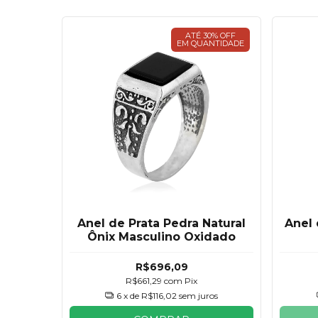
ATÉ 30% OFF
EM QUANTIDADE
Anel de Prata Pedra Natural
Anel 
Ônix Masculino Oxidado
R$696,09
R$661,29
com
Pix
6
x de
R$116,02
sem juros