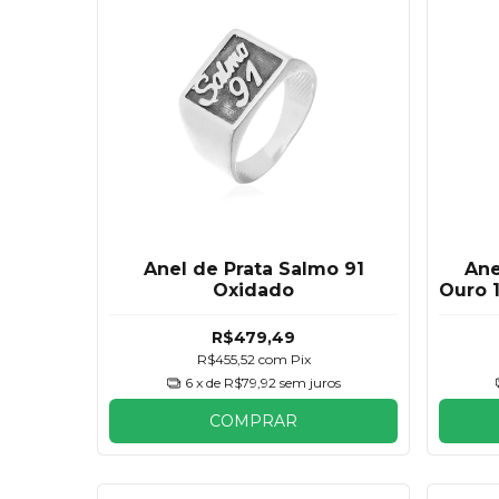
Anel de Prata Salmo 91
Ane
Oxidado
Ouro 
R$479,49
R$455,52
com
Pix
6
x de
R$79,92
sem juros
COMPRAR