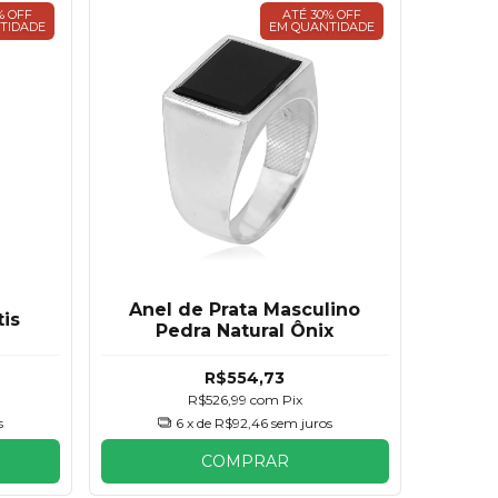
% OFF
ATÉ 30% OFF
TIDADE
EM QUANTIDADE
Anel de Prata Masculino
tis
Pedra Natural Ônix
R$554,73
R$526,99
com
Pix
s
6
x de
R$92,46
sem juros
COMPRAR