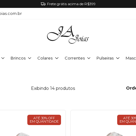
Frete grátis acima de R$399
oias.com.br
Brincos
Colares
Correntes
Pulseiras
Masc
Ord
Exibindo 14 produtos
ATÉ 30% OFF
ATÉ 30
EM QUANTIDADE
EM QUAN