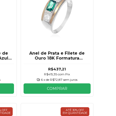
e de
Anel de Prata e Filete de
Azul
Ouro 18K Formatura
Esmeralda Masculino
R$437,21
R$415,35
com
Pix
s
6
x de
R$72,87
sem juros
COMPRAR
% OFF
ATÉ 30% OFF
TIDADE
EM QUANTIDADE