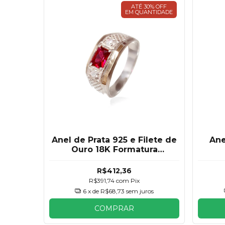
ATÉ 30% OFF
EM QUANTIDADE
Anel de Prata 925 e Filete de
Ane
Ouro 18K Formatura
Masculino
R$412,36
R$391,74
com
Pix
6
x de
R$68,73
sem juros
COMPRAR