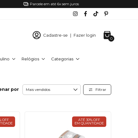
Parcele em até 6x sem juros
Cadastre-se
|
Fazer login
0
ulino
Relógios
Categorias
enar por
Filtrar
% OFF
ATÉ 30% OFF
TIDADE
EM QUANTIDADE