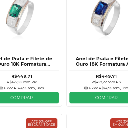
l de Prata e Filete de
Anel de Prata e Filet
uro 18K Formatura
Ouro 18K Formatura 
smeralda Masculino
Royal Masculino
R$449,71
R$449,71
R$427,22
com
Pix
R$427,22
com
Pix
6
x de
R$74,95
sem juros
6
x de
R$74,95
sem juro
COMPRAR
COMPRAR
ATÉ 30% OFF
ATÉ 30
EM QUANTIDADE
EM QUAN