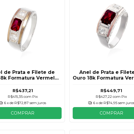
l de Prata e Filete de
Anel de Prata e Filet
18k Formatura Vermelho
Ouro 18k Formatura Ve
Rubi Masculino
Rubi Masculino
R$437,21
R$449,71
R$415,35
com
Pix
R$427,22
com
Pix
6
x de
R$72,87
sem juros
6
x de
R$74,95
sem juro
COMPRAR
COMPRAR