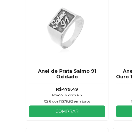
Anel de Prata Salmo 91
Ane
Oxidado
Ouro 
R$479,49
R$455,52
com
Pix
6
x de
R$79,92
sem juros
COMPRAR