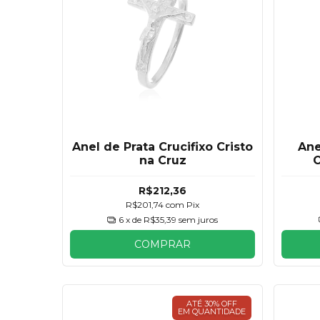
Anel de Prata Crucifixo Cristo
Ane
na Cruz
O
E
R$212,36
R$201,74
com
Pix
6
x de
R$35,39
sem juros
COMPRAR
ATÉ 30% OFF
EM QUANTIDADE