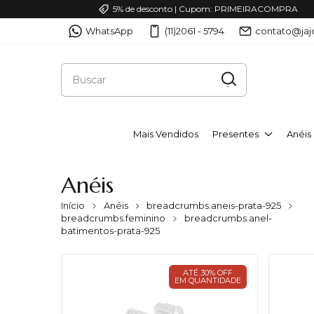
5% de desconto | Cupom: PRIMEIRACOMPRA
WhatsApp
(11)2061 - 5794
contato@jaj
Mais Vendidos
Presentes
Anéis
Anéis
Início
Anéis
breadcrumbs.aneis-prata-925
breadcrumbs.feminino
breadcrumbs.anel-
batimentos-prata-925
ATÉ 30% OFF
EM QUANTIDADE