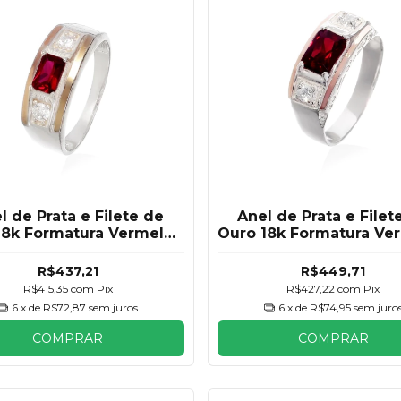
l de Prata e Filete de
Anel de Prata e Filet
18k Formatura Vermelho
Ouro 18k Formatura Ve
Rubi Masculino
Rubi Masculino
R$437,21
R$449,71
R$415,35
com
Pix
R$427,22
com
Pix
6
x de
R$72,87
sem juros
6
x de
R$74,95
sem juro
COMPRAR
COMPRAR