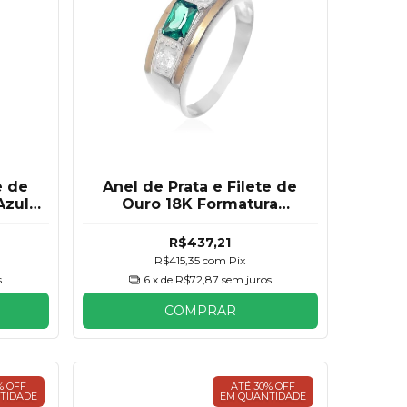
e de
Anel de Prata e Filete de
Azul
Ouro 18K Formatura
Esmeralda Masculino
R$437,21
R$415,35
com
Pix
s
6
x de
R$72,87
sem juros
COMPRAR
% OFF
ATÉ 30% OFF
TIDADE
EM QUANTIDADE