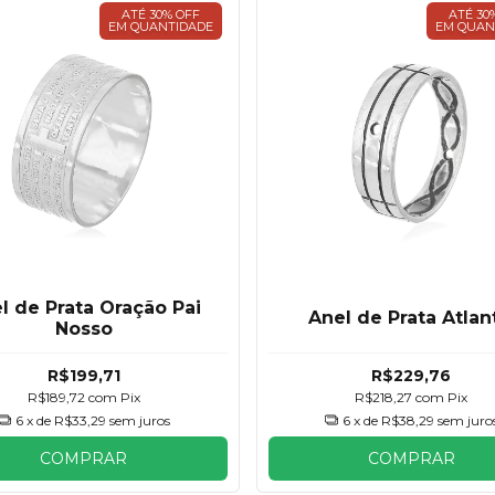
ATÉ 30% OFF
ATÉ 30
EM QUANTIDADE
EM QUAN
l de Prata Oração Pai
Anel de Prata Atlan
Nosso
R$199,71
R$229,76
R$189,72
com
Pix
R$218,27
com
Pix
6
x de
R$33,29
sem juros
6
x de
R$38,29
sem juro
COMPRAR
COMPRAR