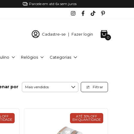
Parcele em até 6x sem juros
Cadastre-se
|
Fazer login
0
ulino
Relógios
Categorias
enar por
Filtrar
% OFF
ATÉ 30% OFF
TIDADE
EM QUANTIDADE