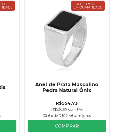
% OFF
ATÉ 30% OFF
TIDADE
EM QUANTIDADE
Anel de Prata Masculino
tis
Pedra Natural Ônix
R$554,73
R$526,99
com
Pix
s
6
x de
R$92,46
sem juros
COMPRAR