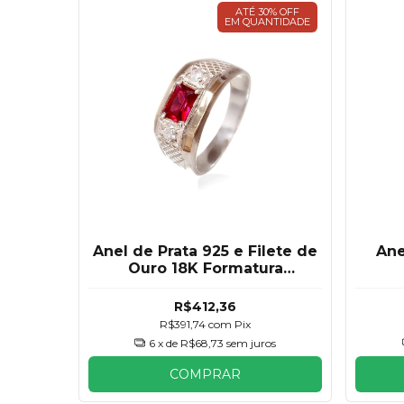
ATÉ 30% OFF
EM QUANTIDADE
Anel de Prata 925 e Filete de
Ane
Ouro 18K Formatura
Masculino
R$412,36
R$391,74
com
Pix
6
x de
R$68,73
sem juros
COMPRAR