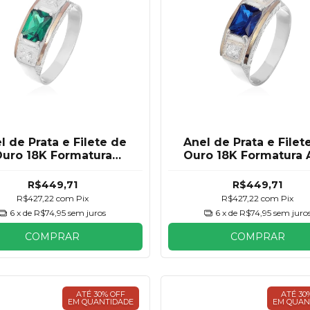
l de Prata e Filete de
Anel de Prata e Filet
uro 18K Formatura
Ouro 18K Formatura 
smeralda Masculino
Royal Masculino
R$449,71
R$449,71
R$427,22
com
Pix
R$427,22
com
Pix
6
x de
R$74,95
sem juros
6
x de
R$74,95
sem juro
COMPRAR
COMPRAR
ATÉ 30% OFF
ATÉ 30
EM QUANTIDADE
EM QUAN