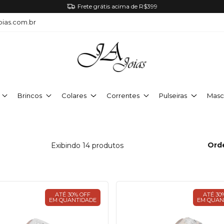
Frete grátis acima de R$399
oias.com.br
Brincos
Colares
Correntes
Pulseiras
Masc
Ord
Exibindo 14 produtos
ATÉ 30% OFF
ATÉ 30
EM QUANTIDADE
EM QUAN