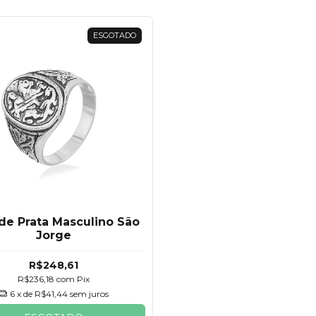
ESGOTADO
de Prata Masculino São
Jorge
R$248,61
R$236,18
com
Pix
6
x de
R$41,44
sem juros