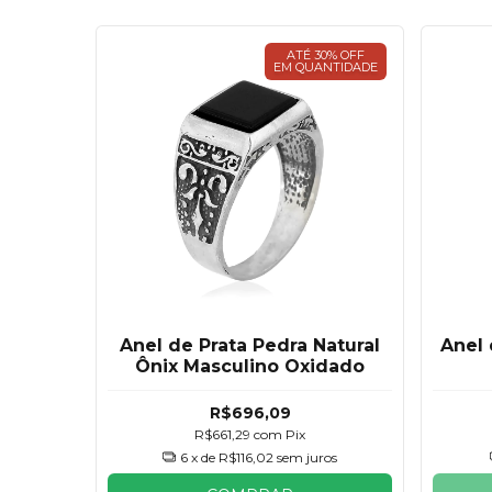
ATÉ 30% OFF
EM QUANTIDADE
Anel de Prata Pedra Natural
Anel 
Ônix Masculino Oxidado
R$696,09
R$661,29
com
Pix
6
x de
R$116,02
sem juros