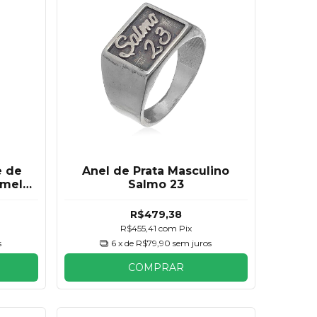
e de
Anel de Prata Masculino
rmelho
Salmo 23
R$479,38
R$455,41
com
Pix
s
6
x de
R$79,90
sem juros
COMPRAR