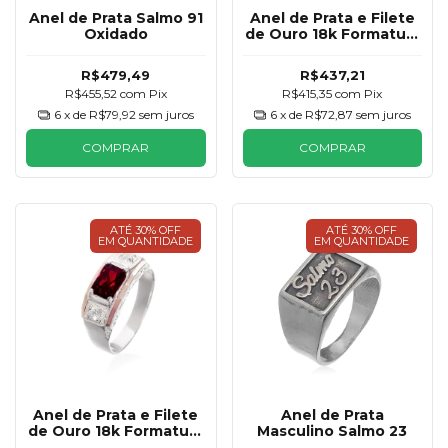
Anel de Prata Salmo 91
Anel de Prata e Filete
Oxidado
de Ouro 18k Formatura
Vermelho Rubi
Masculino
R$479,49
R$437,21
R$455,52
com
Pix
R$415,35
com
Pix
6
x de
R$79,92
sem juros
6
x de
R$72,87
sem juros
COMPRAR
COMPRAR
ATÉ 30% OFF
ATÉ 30% OFF
EM QUANTIDADE
EM QUANTIDADE
Anel de Prata e Filete
Anel de Prata
de Ouro 18k Formatura
Masculino Salmo 23
Vermelho Rubi