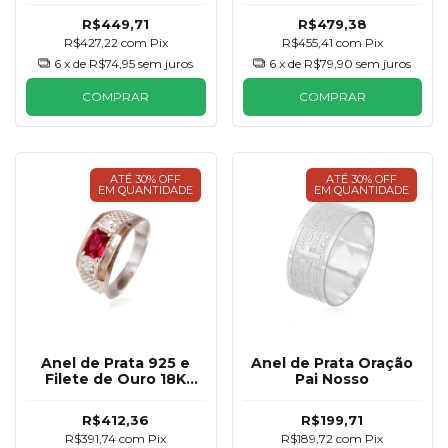
Masculino
R$449,71
R$479,38
R$427,22
com
Pix
R$455,41
com
Pix
6
x de
R$74,95
sem juros
6
x de
R$79,90
sem juros
COMPRAR
COMPRAR
ATÉ 30% OFF
ATÉ 30% OFF
EM QUANTIDADE
EM QUANTIDADE
Anel de Prata 925 e
Anel de Prata Oração
Filete de Ouro 18K
Pai Nosso
Formatura Masculino
R$412,36
R$199,71
R$391,74
com
Pix
R$189,72
com
Pix