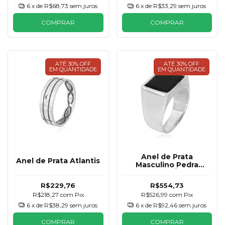
6
x de
R$68,73
sem juros
6
x de
R$33,29
sem juros
COMPRAR
COMPRAR
ATÉ 30% OFF
ATÉ 30% OFF
EM QUANTIDADE
EM QUANTIDADE
Anel de Prata
Anel de Prata Atlantis
Masculino Pedra
Natural Ônix
R$229,76
R$554,73
R$218,27
com
Pix
R$526,99
com
Pix
6
x de
R$38,29
sem juros
6
x de
R$92,46
sem juros
COMPRAR
COMPRAR