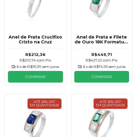
Anel de Prata Crucifixo
Anel de Prata e Filete
Cristo na Cruz
de Ouro 18K Formatura
Esmeralda Masculino
R$212,36
R$449,71
R$201,74
com
Pix
R$427,22
com
Pix
6
x de
R$35,39
sem juros
6
x de
R$74,95
sem juros
COMPRAR
COMPRAR
ATÉ 30% OFF
ATÉ 30% OFF
EM QUANTIDADE
EM QUANTIDADE