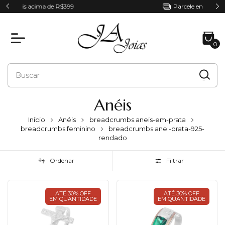
Parcele em até 6x sem juros
0
Anéis
Início
Anéis
breadcrumbs.aneis-em-prata
breadcrumbs.feminino
breadcrumbs.anel-prata-925-
rendado
Ordenar
Filtrar
ATÉ 30% OFF
ATÉ 30% OFF
EM QUANTIDADE
EM QUANTIDADE