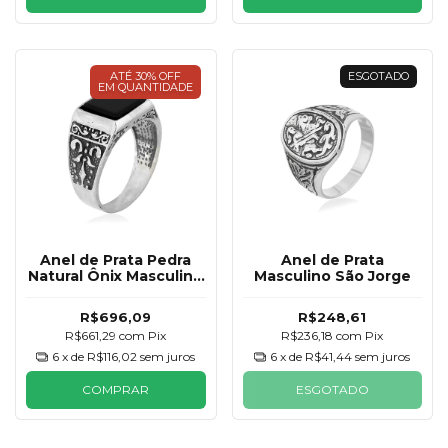
ATÉ 30% OFF
ESGOTADO
EM QUANTIDADE
Anel de Prata Pedra
Anel de Prata
Natural Ônix Masculino
Masculino São Jorge
Oxidado
R$696,09
R$248,61
R$661,29
com
Pix
R$236,18
com
Pix
6
x de
R$116,02
sem juros
6
x de
R$41,44
sem juros
COMPRAR
ESGOTADO