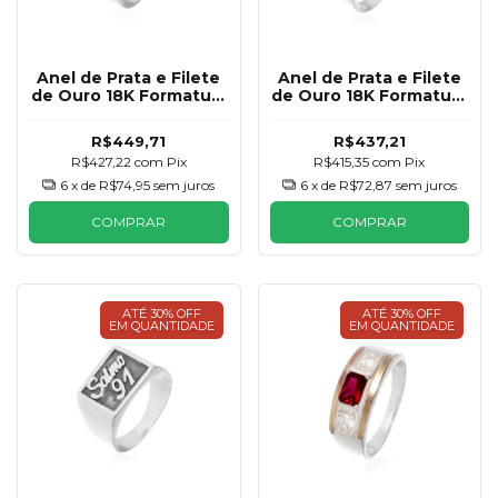
Anel de Prata e Filete
Anel de Prata e Filete
de Ouro 18K Formatura
de Ouro 18K Formatura
Azul Royal Masculino
Esmeralda Masculino
R$449,71
R$437,21
R$427,22
com
Pix
R$415,35
com
Pix
6
x de
R$74,95
sem juros
6
x de
R$72,87
sem juros
COMPRAR
COMPRAR
ATÉ 30% OFF
ATÉ 30% OFF
EM QUANTIDADE
EM QUANTIDADE