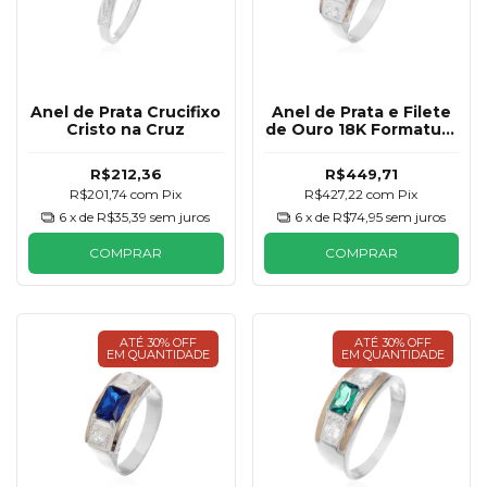
Anel de Prata Crucifixo
Anel de Prata e Filete
Cristo na Cruz
de Ouro 18K Formatura
Esmeralda Masculino
R$212,36
R$449,71
R$201,74
com
Pix
R$427,22
com
Pix
6
x de
R$35,39
sem juros
6
x de
R$74,95
sem juros
COMPRAR
COMPRAR
ATÉ 30% OFF
ATÉ 30% OFF
EM QUANTIDADE
EM QUANTIDADE