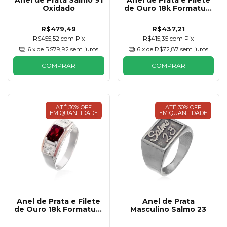
Anel de Prata Salmo 91
Anel de Prata e Filete
Oxidado
de Ouro 18k Formatura
Vermelho Rubi
Masculino
R$479,49
R$437,21
R$455,52
com
Pix
R$415,35
com
Pix
6
x de
R$79,92
sem juros
6
x de
R$72,87
sem juros
COMPRAR
COMPRAR
ATÉ 30% OFF
ATÉ 30% OFF
EM QUANTIDADE
EM QUANTIDADE
Anel de Prata e Filete
Anel de Prata
de Ouro 18k Formatura
Masculino Salmo 23
Vermelho Rubi
Masculino