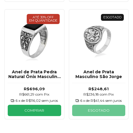
ATÉ 30% OFF
ESGOTADO
EM QUANTIDADE
Anel de Prata Pedra
Anel de Prata
Natural Ônix Masculino
Masculino São Jorge
Oxidado
R$696,09
R$248,61
R$661,29
com
Pix
R$236,18
com
Pix
6
x de
R$116,02
sem juros
6
x de
R$41,44
sem juros
COMPRAR
ESGOTADO