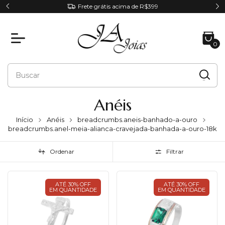
Parcele em até 6x sem juros
0
Anéis
Início
Anéis
breadcrumbs.aneis-banhado-a-ouro
breadcrumbs.anel-meia-alianca-cravejada-banhada-a-ouro-18k
Ordenar
Filtrar
ATÉ 30% OFF
ATÉ 30% OFF
EM QUANTIDADE
EM QUANTIDADE