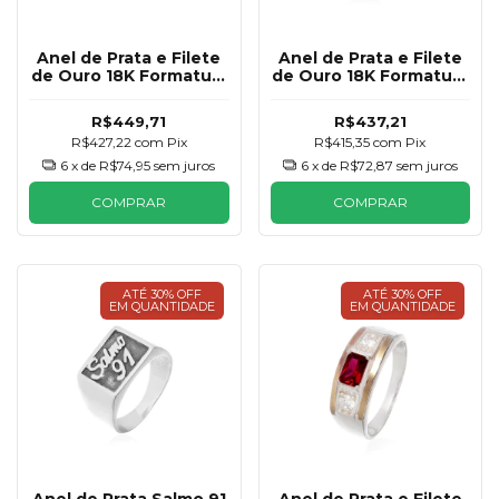
Anel de Prata e Filete
Anel de Prata e Filete
de Ouro 18K Formatura
de Ouro 18K Formatura
Azul Royal Masculino
Esmeralda Masculino
R$449,71
R$437,21
R$427,22
com
Pix
R$415,35
com
Pix
6
x de
R$74,95
sem juros
6
x de
R$72,87
sem juros
COMPRAR
COMPRAR
ATÉ 30% OFF
ATÉ 30% OFF
EM QUANTIDADE
EM QUANTIDADE