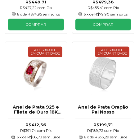
R$449,71
R$479,38
R$427,22
com
Pix
R$455,41
com
Pix
6
x de
R$74,95
sem juros
6
x de
R$79,90
sem juros
COMPRAR
COMPRAR
ATÉ 30% OFF
ATÉ 30% OFF
EM QUANTIDADE
EM QUANTIDADE
Anel de Prata 925 e
Anel de Prata Oração
Filete de Ouro 18K
Pai Nosso
Formatura Masculino
R$412,36
R$199,71
R$391,74
com
Pix
R$189,72
com
Pix
6
x de
R$68,73
sem juros
6
x de
R$33,29
sem juros