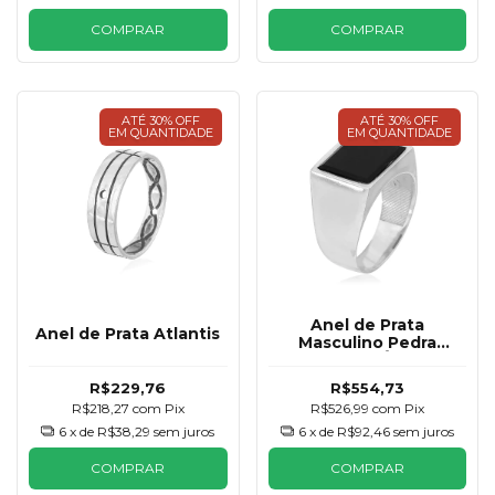
COMPRAR
COMPRAR
ATÉ 30% OFF
ATÉ 30% OFF
EM QUANTIDADE
EM QUANTIDADE
Anel de Prata
Anel de Prata Atlantis
Masculino Pedra
Natural Ônix
R$229,76
R$554,73
R$218,27
com
Pix
R$526,99
com
Pix
6
x de
R$38,29
sem juros
6
x de
R$92,46
sem juros
COMPRAR
COMPRAR