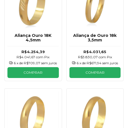
Aliança Ouro 18K
Aliança de Ouro 18k
4,5mm
3,5mm
R$4.254,39
R$4.031,65
R$4.041,67
com
Pix
R$3.830,07
com
Pix
6
x de
R$709,07
sem juros
6
x de
R$671,94
sem juros
COMPRAR
COMPRAR