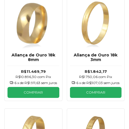
Aliança de Ouro 18k
Aliança de Ouro 18k
8mm
3mm
R$11.469,79
R$1.842,17
R$10.896,30
com
Pix
R$1.750,06
com
Pix
6
x de
R$1.911,63
sem juros
6
x de
R$307,03
sem juros
COMPRAR
COMPRAR