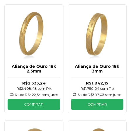
Aliança de Ouro 18k
Aliança de Ouro 18k
2,5mm
3mm
R$2.535,24
R$1.842,15
R$2.408,48
com
Pix
R$1.750,04
com
Pix
6
x de
R$422,54
sem juros
6
x de
R$307,03
sem juros
COMPRAR
COMPRAR