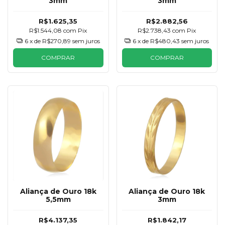
3mm
3mm
R$1.625,35
R$2.882,56
R$1.544,08
com
Pix
R$2.738,43
com
Pix
6
x de
R$270,89
sem juros
6
x de
R$480,43
sem juros
COMPRAR
COMPRAR
Aliança de Ouro 18k
Aliança de Ouro 18k
5,5mm
3mm
R$4.137,35
R$1.842,17