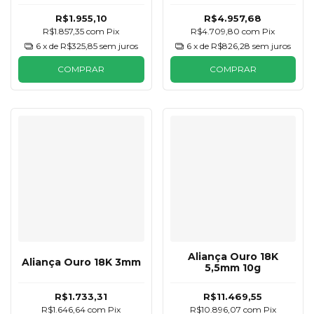
R$1.955,10
R$4.957,68
R$1.857,35
com
Pix
R$4.709,80
com
Pix
6
x de
R$325,85
sem juros
6
x de
R$826,28
sem juros
COMPRAR
COMPRAR
Aliança Ouro 18K
Aliança Ouro 18K 3mm
5,5mm 10g
R$1.733,31
R$11.469,55
R$1.646,64
com
Pix
R$10.896,07
com
Pix