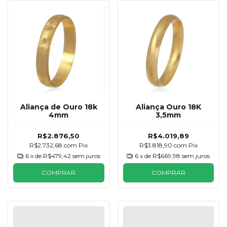
Aliança de Ouro 18k
Aliança Ouro 18K
4mm
3,5mm
R$2.876,50
R$4.019,89
R$2.732,68
com
Pix
R$3.818,90
com
Pix
6
x de
R$479,42
sem juros
6
x de
R$669,98
sem juros
COMPRAR
COMPRAR