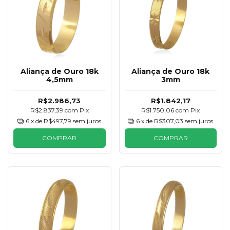
Aliança de Ouro 18k
Aliança de Ouro 18k
4,5mm
3mm
R$2.986,73
R$1.842,17
R$2.837,39
com
Pix
R$1.750,06
com
Pix
6
x de
R$497,79
sem juros
6
x de
R$307,03
sem juros
COMPRAR
COMPRAR