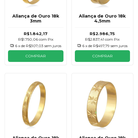
Aliança de Ouro 18k
Aliança de Ouro 18k
3mm
4,5mm
R$1.842,17
R$2.986,75
R$1.750,06
com
Pix
R$2.837,41
com
Pix
6
x de
R$307,03
sem juros
6
x de
R$497,79
sem juros
COMPRAR
COMPRAR