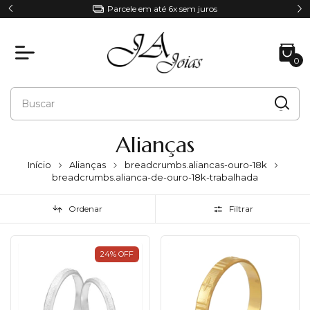
Parcele em até 6x sem juros
0
Alianças
Início
Alianças
breadcrumbs.aliancas-ouro-18k
breadcrumbs.alianca-de-ouro-18k-trabalhada
Ordenar
Filtrar
24
%
OFF