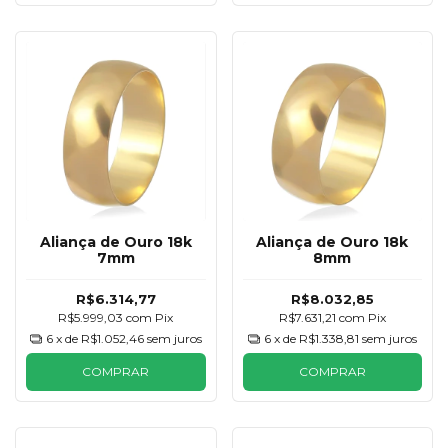
Aliança de Ouro 18k
Aliança de Ouro 18k
7mm
8mm
R$6.314,77
R$8.032,85
R$5.999,03
com
Pix
R$7.631,21
com
Pix
6
x de
R$1.052,46
sem juros
6
x de
R$1.338,81
sem juros
COMPRAR
COMPRAR