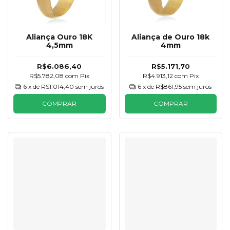
Aliança Ouro 18K
Aliança de Ouro 18k
4,5mm
4mm
R$6.086,40
R$5.171,70
R$5.782,08
com
Pix
R$4.913,12
com
Pix
6
x de
R$1.014,40
sem juros
6
x de
R$861,95
sem juros
COMPRAR
COMPRAR