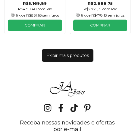
R$5.169,89
R$2.868,75
R$4.911,40
com
Pix
R$2.725,31
com
Pix
6
x de
R$861,65
sem juros
6
x de
R$478,13
sem juros
COMPRAR
COMPRAR
Exibir mais produtos
Receba nossas novidades e ofertas
por e-mail