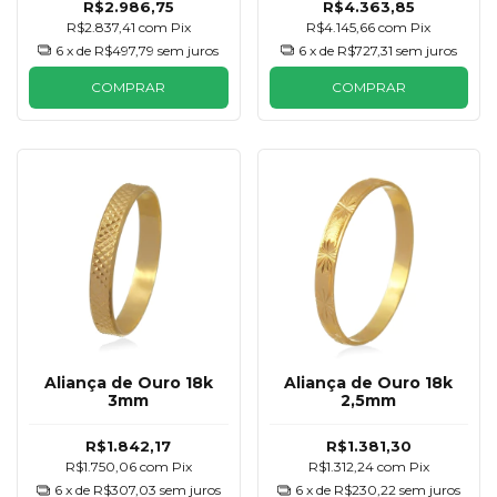
R$2.986,75
R$4.363,85
R$2.837,41
com
Pix
R$4.145,66
com
Pix
6
x de
R$497,79
sem juros
6
x de
R$727,31
sem juros
COMPRAR
COMPRAR
Aliança de Ouro 18k
Aliança de Ouro 18k
3mm
2,5mm
R$1.842,17
R$1.381,30
R$1.750,06
com
Pix
R$1.312,24
com
Pix
6
x de
R$307,03
sem juros
6
x de
R$230,22
sem juros