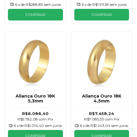
6
x de
R$288,89
sem juros
6
x de
R$1.911,59
sem juros
COMPRAR
COMPRAR
Aliança Ouro 18K
Aliança Ouro 18K
5,3mm
4,5mm
R$6.086,40
R$7.458,24
R$5.782,08
com
Pix
R$7.085,33
com
Pix
6
x de
R$1.014,40
sem juros
6
x de
R$1.243,04
sem juros
COMPRAR
COMPRAR