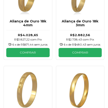
Aliança de Ouro 18k
Aliança de Ouro 18k
4mm
3mm
R$4.028,65
R$2.882,56
R$3.827,22
com
Pix
R$2.738,43
com
Pix
6
x de
R$671,44
sem juros
6
x de
R$480,43
sem juros
COMPRAR
COMPRAR