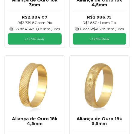
Aliança de Ouro 18k
Aliança de Ouro 18k
3mm
4,5mm
R$2.884,07
R$2.986,75
R$2.739,87
com
Pix
R$2.837,41
com
Pix
6
x de
R$480,68
sem juros
6
x de
R$497,79
sem juros
COMPRAR
COMPRAR
Aliança de Ouro 18k
Aliança de Ouro 18k
4,5mm
5,5mm