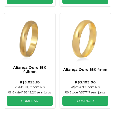
Aliança Ouro 18K
Aliança Ouro 18K 4mm
4,5mm
R$5.053,18
R$3.103,00
R$4.800,52
com
Pix
R$2.947,85
com
Pix
6
x de
R$842,20
sem juros
6
x de
R$517,17
sem juros
COMPRAR
COMPRAR