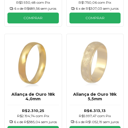
R$3.930,48
com
Pix
R$1.750,06
com
Pix
6
x de
R$689,56
sem juros
6
x de
R$307,03
sem juros
COMPRAR
COMPRAR
Aliança de Ouro 18k
Aliança de Ouro 18k
4,0mm
5,5mm
R$2.310,25
R$6.313,13
R$2.194,74
com
Pix
R$5.997,47
com
Pix
6
x de
R$385,04
sem juros
6
x de
R$1.052,19
sem juros