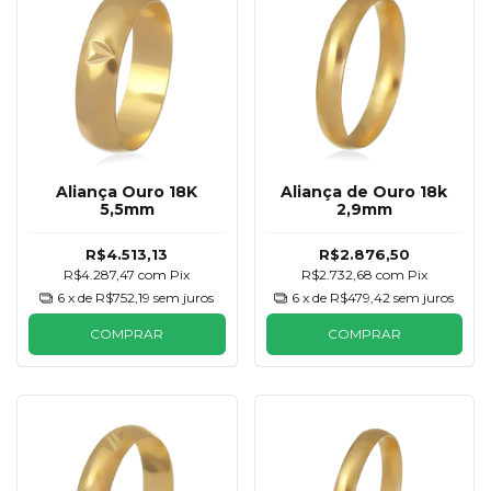
Aliança Ouro 18K
Aliança de Ouro 18k
5,5mm
2,9mm
R$4.513,13
R$2.876,50
R$4.287,47
com
Pix
R$2.732,68
com
Pix
6
x de
R$752,19
sem juros
6
x de
R$479,42
sem juros
COMPRAR
COMPRAR