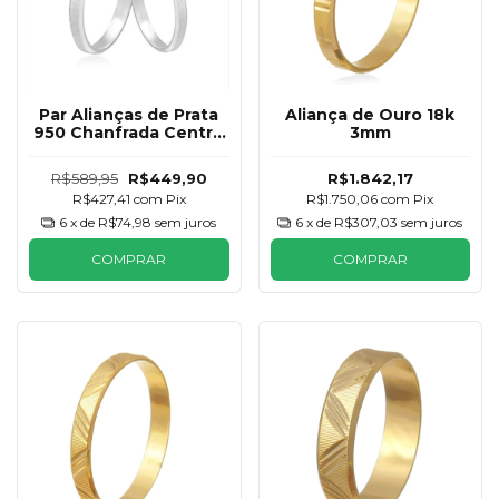
Par Alianças de Prata
Aliança de Ouro 18k
950 Chanfrada Centro
3mm
2mm
R$589,95
R$449,90
R$1.842,17
R$427,41
com
Pix
R$1.750,06
com
Pix
6
x de
R$74,98
sem juros
6
x de
R$307,03
sem juros
COMPRAR
COMPRAR