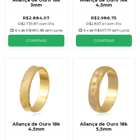
Aliança de Ouro 18k
Aliança de Ouro 18k
3mm
4,5mm
R$2.884,07
R$2.986,75
R$2.739,87
com
Pix
R$2.837,41
com
Pix
6
x de
R$480,68
sem juros
6
x de
R$497,79
sem juros
COMPRAR
COMPRAR
Aliança de Ouro 18k
Aliança de Ouro 18k
4,5mm
5,5mm