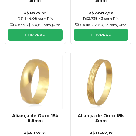
3mm
3mm
R$1.625,35
R$2.882,56
R$1.544,08
com
Pix
R$2.738,43
com
Pix
6
x de
R$270,89
sem juros
6
x de
R$480,43
sem juros
COMPRAR
COMPRAR
Aliança de Ouro 18k
Aliança de Ouro 18k
5,5mm
3mm
R$4.137,35
R$1.842,17