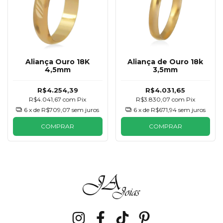
Aliança Ouro 18K
Aliança de Ouro 18k
4,5mm
3,5mm
R$4.254,39
R$4.031,65
R$4.041,67
com
Pix
R$3.830,07
com
Pix
6
x de
R$709,07
sem juros
6
x de
R$671,94
sem juros
COMPRAR
COMPRAR