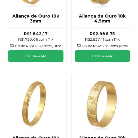
Aliança de Ouro 18k
Aliança de Ouro 18k
3mm
4,5mm
R$1.842,17
R$2.986,75
R$1.750,06
com
Pix
R$2.837,41
com
Pix
6
x de
R$307,03
sem juros
6
x de
R$497,79
sem juros
COMPRAR
COMPRAR