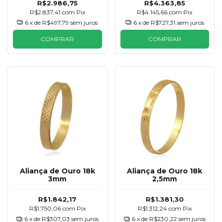
R$2.986,75
R$4.363,85
R$2.837,41
com
Pix
R$4.145,66
com
Pix
6
x de
R$497,79
sem juros
6
x de
R$727,31
sem juros
COMPRAR
COMPRAR
Aliança de Ouro 18k
Aliança de Ouro 18k
3mm
2,5mm
R$1.842,17
R$1.381,30
R$1.750,06
com
Pix
R$1.312,24
com
Pix
6
x de
R$307,03
sem juros
6
x de
R$230,22
sem juros