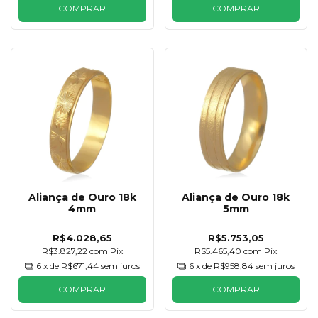
COMPRAR
COMPRAR
Aliança de Ouro 18k
Aliança de Ouro 18k
4mm
5mm
R$4.028,65
R$5.753,05
R$3.827,22
com
Pix
R$5.465,40
com
Pix
6
x de
R$671,44
sem juros
6
x de
R$958,84
sem juros
COMPRAR
COMPRAR