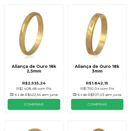
Aliança de Ouro 18k
Aliança de Ouro 18k
2,5mm
3mm
R$2.535,24
R$1.842,15
R$2.408,48
com
Pix
R$1.750,04
com
Pix
6
x de
R$422,54
sem juros
6
x de
R$307,03
sem juros
COMPRAR
COMPRAR