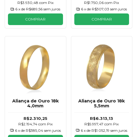
R$3.930,48
com
Pix
R$1.750,06
com
Pix
6
x de
R$689,56
sem juros
6
x de
R$307,03
sem juros
COMPRAR
COMPRAR
Aliança de Ouro 18k
Aliança de Ouro 18k
4,0mm
5,5mm
R$2.310,25
R$6.313,13
R$2.194,74
com
Pix
R$5.997,47
com
Pix
6
x de
R$385,04
sem juros
6
x de
R$1.052,19
sem juros