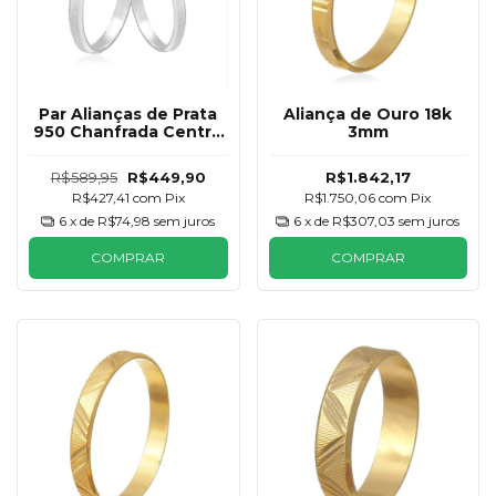
Par Alianças de Prata
Aliança de Ouro 18k
950 Chanfrada Centro
3mm
2mm
R$589,95
R$449,90
R$1.842,17
R$427,41
com
Pix
R$1.750,06
com
Pix
6
x de
R$74,98
sem juros
6
x de
R$307,03
sem juros
COMPRAR
COMPRAR