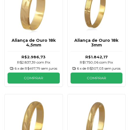
Aliança de Ouro 18k
Aliança de Ouro 18k
4,5mm
3mm
R$2.986,73
R$1.842,17
R$2.837,39
com
Pix
R$1.750,06
com
Pix
6
x de
R$497,79
sem juros
6
x de
R$307,03
sem juros
COMPRAR
COMPRAR