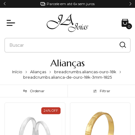
Parcele em até 6x sem juros
5% de desconto |
0
Alianças
Início
Alianças
breadcrumbs.aliancas-ouro-18k
breadcrumbs.alianca-de-ouro-18k-3mm-1825
Ordenar
Filtrar
24
%
OFF