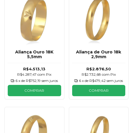
Aliança Ouro 18K
Aliança de Ouro 18k
5,5mm
2,9mm
R$4.513,13
R$2.876,50
R$4.287,47
com
Pix
R$2.732,68
com
Pix
6
x de
R$752,19
sem juros
6
x de
R$479,42
sem juros
COMPRAR
COMPRAR