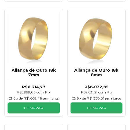
Aliança de Ouro 18k
Aliança de Ouro 18k
7mm
8mm
R$6.314,77
R$8.032,85
R$5.999,03
com
Pix
R$7.631,21
com
Pix
6
x de
R$1.052,46
sem juros
6
x de
R$1.338,81
sem juros
COMPRAR
COMPRAR