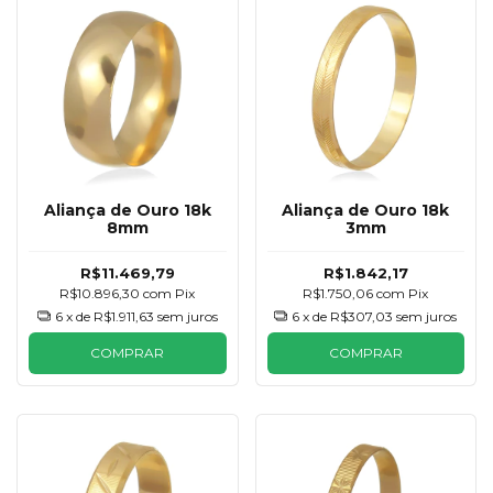
Aliança de Ouro 18k
Aliança de Ouro 18k
8mm
3mm
R$11.469,79
R$1.842,17
R$10.896,30
com
Pix
R$1.750,06
com
Pix
6
x de
R$1.911,63
sem juros
6
x de
R$307,03
sem juros
COMPRAR
COMPRAR