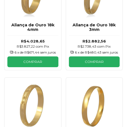
Aliança de Ouro 18k
Aliança de Ouro 18k
4mm
3mm
R$4.028,65
R$2.882,56
R$3.827,22
com
Pix
R$2.738,43
com
Pix
6
x de
R$671,44
sem juros
6
x de
R$480,43
sem juros
COMPRAR
COMPRAR