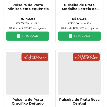
Pulseira de Prata
Pulseira de Prata
Infinitos em Sequência
Medalha Estrela de
Davi
R$142,83
R$84,36
R$135,69
com
Pix
R$80,14
com
Pix
6
x de
R$23,81
sem juros
4
x de
R$21,09
sem juros
COMPRAR
COMPRAR
ATÉ 30% OFF
ATÉ 30% OFF
EM QUANTIDADE
EM QUANTIDADE
Pulseira de Prata
Pulseira de Prata Rosa
Crucifixo Deitado
Central