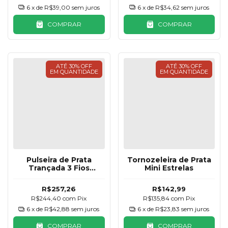
6
x de
R$39,00
sem juros
6
x de
R$34,62
sem juros
COMPRAR
COMPRAR
ATÉ 30% OFF
ATÉ 30% OFF
EM QUANTIDADE
EM QUANTIDADE
Pulseira de Prata
Tornozeleira de Prata
Trançada 3 Fios
Mini Estrelas
Torcida
R$257,26
R$142,99
R$244,40
com
Pix
R$135,84
com
Pix
6
x de
R$42,88
sem juros
6
x de
R$23,83
sem juros
COMPRAR
COMPRAR