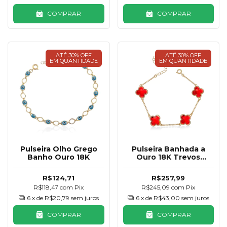
COMPRAR
COMPRAR
ATÉ 30% OFF
ATÉ 30% OFF
EM QUANTIDADE
EM QUANTIDADE
Pulseira Olho Grego
Pulseira Banhada a
Banho Ouro 18K
Ouro 18K Trevos
Vermelho
R$124,71
R$257,99
R$118,47
com
Pix
R$245,09
com
Pix
6
x de
R$20,79
sem juros
6
x de
R$43,00
sem juros
COMPRAR
COMPRAR