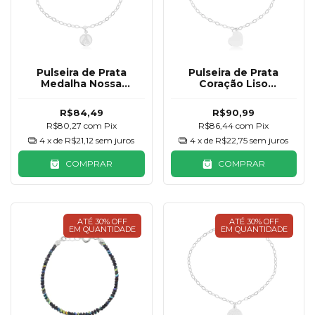
Pulseira de Prata
Pulseira de Prata
Medalha Nossa
Coração Liso
Senhora Aparecida
Pendurado
R$84,49
R$90,99
R$80,27
com
Pix
R$86,44
com
Pix
4
x de
R$21,12
sem juros
4
x de
R$22,75
sem juros
COMPRAR
COMPRAR
ATÉ 30% OFF
ATÉ 30% OFF
EM QUANTIDADE
EM QUANTIDADE