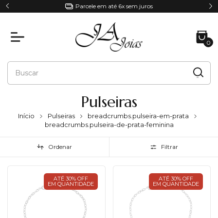
Parcele em até 6x sem juros
0
Pulseiras
Início
Pulseiras
breadcrumbs.pulseira-em-prata
breadcrumbs.pulseira-de-prata-feminina
Ordenar
Filtrar
ATÉ 30% OFF
ATÉ 30% OFF
EM QUANTIDADE
EM QUANTIDADE