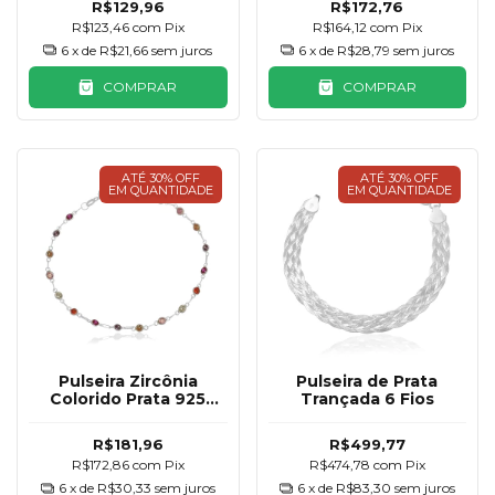
R$129,96
R$172,76
R$123,46
com
Pix
R$164,12
com
Pix
6
x de
R$21,66
sem juros
6
x de
R$28,79
sem juros
COMPRAR
COMPRAR
ATÉ 30% OFF
ATÉ 30% OFF
EM QUANTIDADE
EM QUANTIDADE
Pulseira Zircônia
Pulseira de Prata
Colorido Prata 925
Trançada 6 Fios
3mm
R$181,96
R$499,77
R$172,86
com
Pix
R$474,78
com
Pix
6
x de
R$30,33
sem juros
6
x de
R$83,30
sem juros