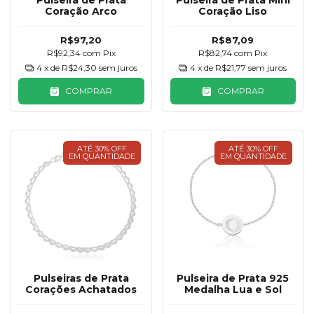
Pulseira de Prata
Pulseira de Prata Mini
Coração Arco
Coração Liso
R$97,20
R$87,09
R$92,34
com
Pix
R$82,74
com
Pix
4
x de
R$24,30
sem juros
4
x de
R$21,77
sem juros
COMPRAR
COMPRAR
ATÉ 30% OFF
ATÉ 30% OFF
EM QUANTIDADE
EM QUANTIDADE
Pulseiras de Prata
Pulseira de Prata 925
Corações Achatados
Medalha Lua e Sol