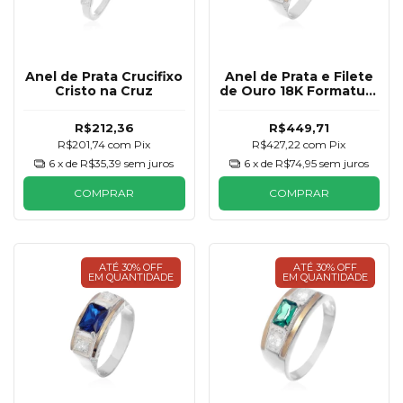
Anel de Prata Crucifixo
Anel de Prata e Filete
Cristo na Cruz
de Ouro 18K Formatura
Esmeralda Masculino
R$212,36
R$449,71
R$201,74
com
Pix
R$427,22
com
Pix
6
x de
R$35,39
sem juros
6
x de
R$74,95
sem juros
COMPRAR
COMPRAR
ATÉ 30% OFF
ATÉ 30% OFF
EM QUANTIDADE
EM QUANTIDADE