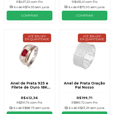
R$427,22
com
Pix
R$455,41
com
Pix
6
x de
R$74,95
sem juros
6
x de
R$79,90
sem juros
COMPRAR
COMPRAR
ATÉ 30% OFF
ATÉ 30% OFF
EM QUANTIDADE
EM QUANTIDADE
Anel de Prata 925 e
Anel de Prata Oração
Filete de Ouro 18K
Pai Nosso
Formatura Masculino
R$412,36
R$199,71
R$391,74
com
Pix
R$189,72
com
Pix
6
x de
R$68,73
sem juros
6
x de
R$33,29
sem juros