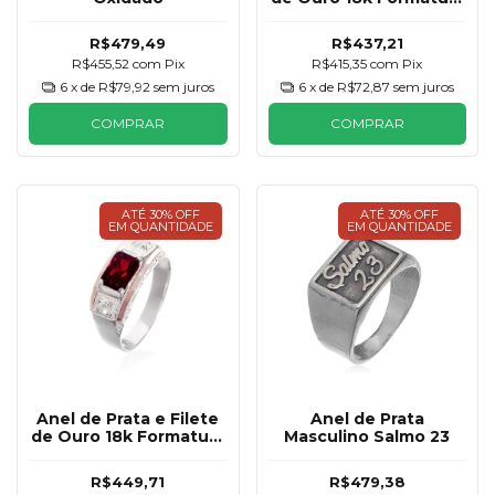
Vermelho Rubi
Masculino
R$479,49
R$437,21
R$455,52
com
Pix
R$415,35
com
Pix
6
x de
R$79,92
sem juros
6
x de
R$72,87
sem juros
COMPRAR
COMPRAR
ATÉ 30% OFF
ATÉ 30% OFF
EM QUANTIDADE
EM QUANTIDADE
Anel de Prata e Filete
Anel de Prata
de Ouro 18k Formatura
Masculino Salmo 23
Vermelho Rubi
Masculino
R$449,71
R$479,38