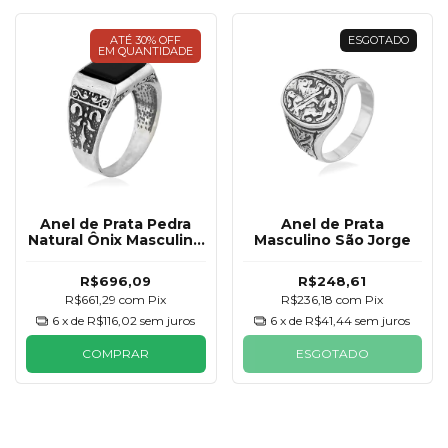
ATÉ 30% OFF
ESGOTADO
EM QUANTIDADE
Anel de Prata Pedra
Anel de Prata
Natural Ônix Masculino
Masculino São Jorge
Oxidado
R$696,09
R$248,61
R$661,29
com
Pix
R$236,18
com
Pix
6
x de
R$116,02
sem juros
6
x de
R$41,44
sem juros
COMPRAR
ESGOTADO