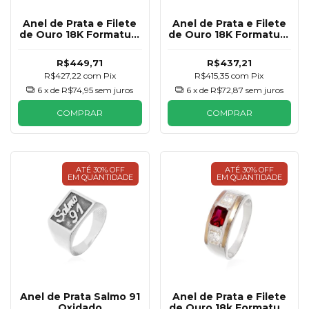
Anel de Prata e Filete
Anel de Prata e Filete
de Ouro 18K Formatura
de Ouro 18K Formatura
Azul Royal Masculino
Esmeralda Masculino
R$449,71
R$437,21
R$427,22
com
Pix
R$415,35
com
Pix
6
x de
R$74,95
sem juros
6
x de
R$72,87
sem juros
COMPRAR
COMPRAR
ATÉ 30% OFF
ATÉ 30% OFF
EM QUANTIDADE
EM QUANTIDADE
Anel de Prata Salmo 91
Anel de Prata e Filete
Oxidado
de Ouro 18k Formatura