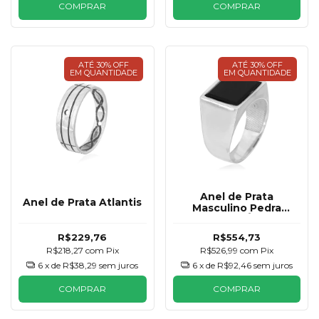
COMPRAR
COMPRAR
ATÉ 30% OFF
ATÉ 30% OFF
EM QUANTIDADE
EM QUANTIDADE
Anel de Prata
Anel de Prata Atlantis
Masculino Pedra
Natural Ônix
R$229,76
R$554,73
R$218,27
com
Pix
R$526,99
com
Pix
6
x de
R$38,29
sem juros
6
x de
R$92,46
sem juros
COMPRAR
COMPRAR