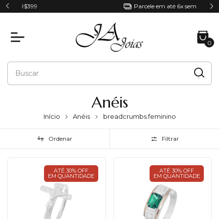
Parcele em até 6x sem juros
0
Anéis
Início
Anéis
breadcrumbs.feminino
Ordenar
Filtrar
ATÉ 30% OFF
ATÉ 30% OFF
EM QUANTIDADE
EM QUANTIDADE